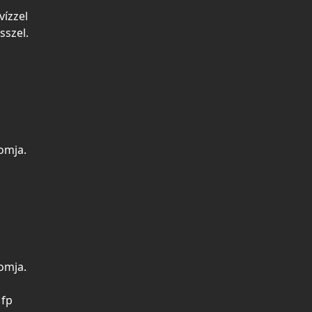
vízzel
sszel.
omja.
omja.
 fp