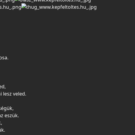
osa.
ed,
 lesz veled.
ségük,
z eszük.
,
ük.