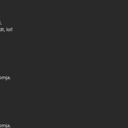
,
, lol!
omja.
omja.