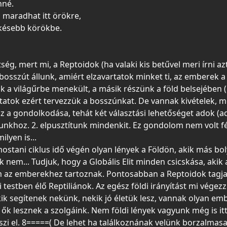
nné.
 maradhat itt örökre,
késebb körökbe.
etség, mert mi, a Reptoidok (ha valaki kis betűvel meri írni a
sszút állunk, amiért elzavartatok minket ti, az emberek a F
k a világűrbe menekült, a másik részünk a föld belsejében (
rtatok ezért tervezzük a bosszúnkat. De vannak kivételek, m
a gondolkodása, tehát két választási lehetőséget adok (a
sunkhoz. 2. elpusztítunk mindenkit. Ez gondolom nem volt f
lyen is...
ostani ciklus idő végén olyan lények a Földön, akik más bol
k nem... Tudjuk, hogy a Globális Elit minden csicskása, akik
az emberekhez tartoznak. Pontosabban a Reptoidok tagjai,
estben élő Reptiliánok. Az egész földi irányí­tást mi végezz
k segítenek nekünk, nekik jó életük lesz, vannak olyan em
ők lesznek a szolgáink. Nem földi lények vagyunk még is it
zi el. 8=====( De lehet ha találkoznának velünk borzalmas