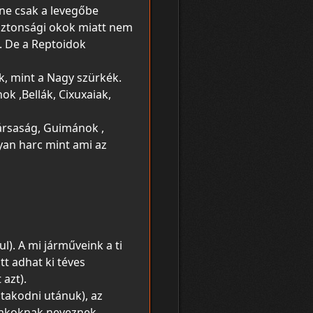
ne csak a levegőbe
iztonsági okok miatt nem
. De a Reptoidok
k, mint a Nagy szürkék.
k ,Bellák, Cixuxaiak,
társaság, Guimánok ,
yan harc mint ami az
l). A mi járműveink a ti
tt adhat ki téves
 azt).
utakodni utánuk), az
alakoknak neveznek