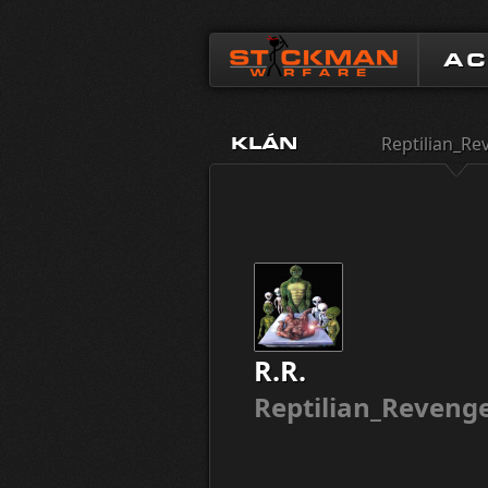
A
Reptilian_Re
KLÁN
R.R.
Reptilian_Reveng