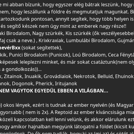
mi abban bízunk, hogy egyszer elég bátrak leszünk, hogy 
em, hogy leszállunk a földre és megmutatjuk magunkat. B
artozkodunk pontosan, annyit segítek, hogy több helyen is
 és segítő készek nem úgy mint az emberek nagy része!!
ki Birodalom, Nagy szürkék, Kis szürkék (ők veszélyesebbe
j csak a neve.) , Krixkraxiak, Lumbulábi Birodalom, Gujmáno
nevérBxx
(sokat segítettek),
ukik, Punici Birodalom (Punicok), Loú Birodalom, Ceca Fény
képesek leleplezni minket, és már sokat csatáztunk(nem ol
 a gondolkozás))...
k, Zitainok, Inuakik, Grovádiaiok, Nekrotok, Belluid, Ehuinok
tanok, Dogonok, Pherick, Iritujanok
NEM VAGYTOK EGYEDÜL EBBEN A VILÁGBAN...
)) okos lények, ezért is tudnak az ember nyelvén (és Magyaru
 gyorsabb ( nem is 2x). A Reptoid az ember kíváncsisága mia
özeli kapcsolatban kell lenni velünk, és akkor elárulunk ezt
hogy amikor hajnalban megyünk látogatni a földet (kicsit k
egijednek. De ők nem tudják, hogy ki az (mi az) és sötét 