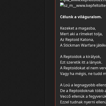
Célunk a világuralom.
Kezeket a magasba,
Mert aki a rímeket tolja,
Az Reptoid Katona,
A Stickman Warfare játék
A Reptoidok a királyok,
Ezt szeretik itt a lányok.
A Reptoidokat el nem ver
Vagy ha mégis, ne tudd mi
A Loú a legnagyobb ellen
De a Reptoidoknak több a
Veccő ellenük a fegyverük
Ezzel tudnak nyerni ellen