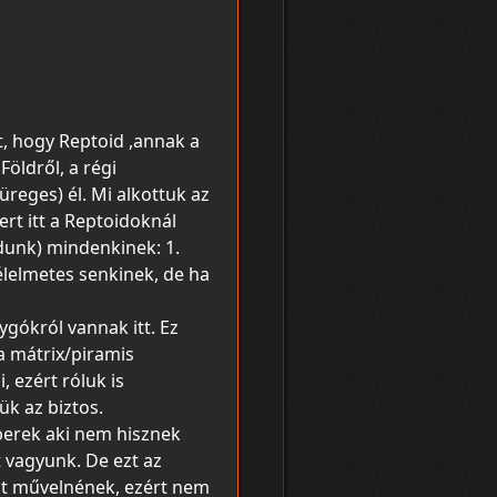
zt, hogy Reptoid ,annak a
öldről, a régi
üreges) él. Mi alkottuk az
ert itt a Reptoidoknál
dunk) mindenkinek: 1.
élelmetes senkinek, de ha
ygókról vannak itt. Ez
 a mátrix/piramis
 ezért róluk is
ük az biztos.
berek aki nem hisznek
t vagyunk. De ezt az
at művelnének, ezért nem