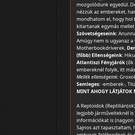
mozgolódunk egyedül. De 
nézzük az embereket, han
mondhatom el, hogy hol t
kitartanak egymás mellet
Szövetségeseink
: Anunna
Amúgy nem is ugyanaz a fa
Motherbookdriverek,
De
(főbb) Ellenségeink
: Hik
Atlantiszi Fényjárók
(ők 
embereknél folyik, itt más
Mellék ellenségeink
: Groxo
Semleges
: -emberek-, Ti
MINT AHOGY LÁTJÁTOK 
A Reptoidok (Reptilián(ok
legjobb járműveiteknél is
információkat is (nagyon k
Sajnos azt tapasztaltam, 
emberek felébrednek és m