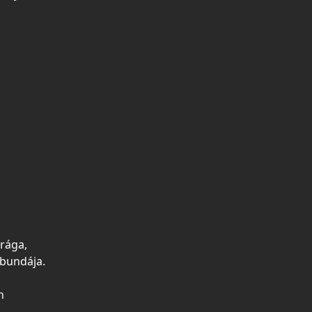
irága,
 bundája.
n