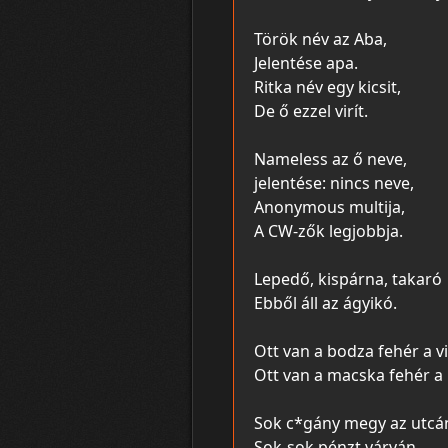
Török név az Aba,
Jelentése apa.
Ritka név egy kicsit,
De ő ezzel virít.
Nameless az ő neve,
jelentése: nincs neve,
Anonymous multija,
A CW-zők legjobbja.
Lepedő, kispárna, takaró
Ebből áll az ágyikó.
Ott van a bodza fehér a v
Ott van a macska fehér a
Sok c*gány megy az utcá
Sok-sok pénzt várván.