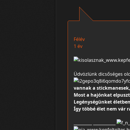
Félév
1 év
Üdvözlünk dicsőséges ol
vannak a stickmanesek,
Most a hajónkat elpuszt
Legénységünket életben
Így többé élet nem vár r
_________ ___________