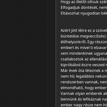
Hogy az illetôt oltsuk szé
Elfogadjuk döntését, nem
Eltávozhat nyugodtan bé
Azért jött létre ez a szöv
büntetése megveccőzés) bo
élőhelyünkről. Egy részün
embert és mivel ti elzava
sem mindenkinek ugyanaz 
csatlakoztok az ellenállá
kipróbálod észre veszed mi
Már évek óta léteznek a m
nem hí­r, legalábbis nekün
rendszerben vannak, nem 
elmondható, hogy emberi t
Vannak olyan emberek aki
bennünk és lefikáznak na 
ember nagy része nem his