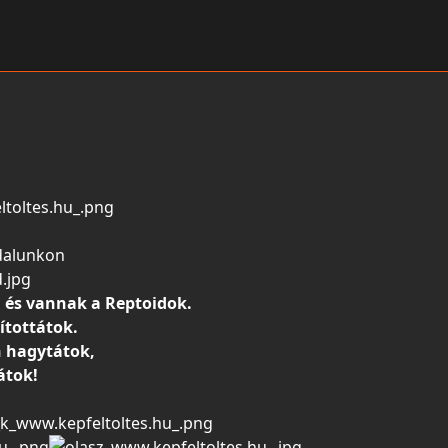
dalunkon
 és vannak a Reptoidok.
ítottátok.
 hagytátok,
átok!