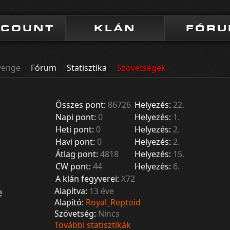
CCOUNT
KLÁN
FÓR
venge
Fórum
Statisztika
Szövetségek
Összes pont:
86726
Helyezés:
22.
Napi pont:
0
Helyezés:
1.
Heti pont:
0
Helyezés:
2.
Havi pont:
0
Helyezés:
2.
Átlag pont:
4818
Helyezés:
15.
CW pont:
44
Helyezés:
6.
A klán fegyverei:
X72
e
Alapítva:
13 éve
Alapító:
Royal_Reptoid
Szövetség:
Nincs
További statisztikák