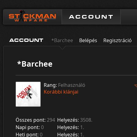
ACCOUNT
*Barchee
Belépés
Regisztráció
ACCOUNT
*Barchee
Rang:
Felhasználó
Korábbi klánjai
Összes pont:
294
Helyezés:
3508.
Napi pont:
0
Helyezés:
1.
Heti pont:
0
Helyezés:
1.