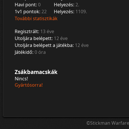
Havi pont:
0
Helyezés:
2.
1v1 pontok:
22
Helyezés:
1109.
További statisztikák
Regisztrált:
13 éve
Utoljára belépett:
12 éve
Utoljára belépett a játékba:
12 éve
Játékidő:
0 óra
Zsákbamacskák
Nincs!
Gyártósorra!
©Stickman Warfar