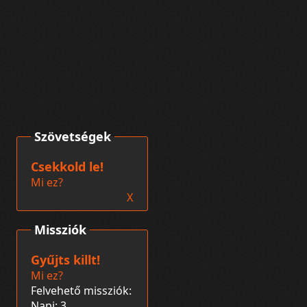
Szövetségek
Csekkold le!
Mi ez?
X
Missziók
Gyűjts killt!
Mi ez?
Felvehető missziók:
Napi: 3