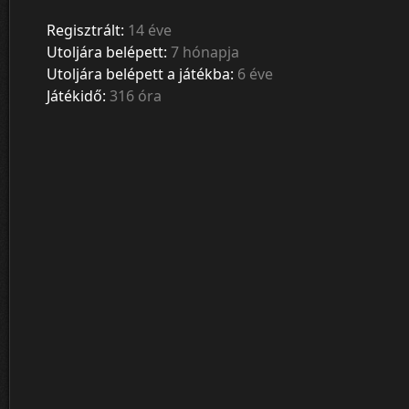
Regisztrált:
14 éve
Utoljára belépett:
7 hónapja
Utoljára belépett a játékba:
6 éve
Játékidő:
316 óra