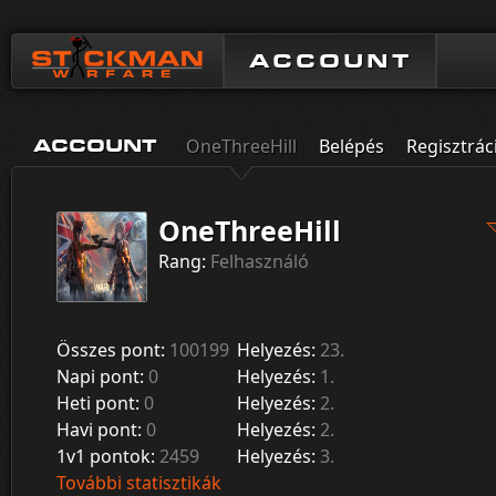
ACCOUNT
OneThreeHill
Belépés
Regisztrác
ACCOUNT
OneThreeHill
Rang:
Felhasználó
Összes pont:
100199
Helyezés:
23.
Napi pont:
0
Helyezés:
1.
Heti pont:
0
Helyezés:
2.
Havi pont:
0
Helyezés:
2.
1v1 pontok:
2459
Helyezés:
3.
További statisztikák