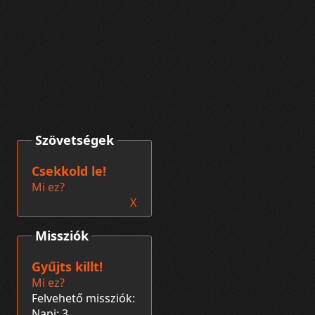
Szövetségek
Csekkold le!
Mi ez?
X
Missziók
Gyűjts killt!
Mi ez?
Felvehető missziók:
Napi: 3