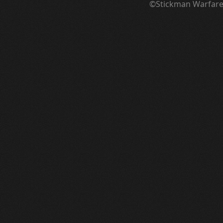
©Stickman Warfar