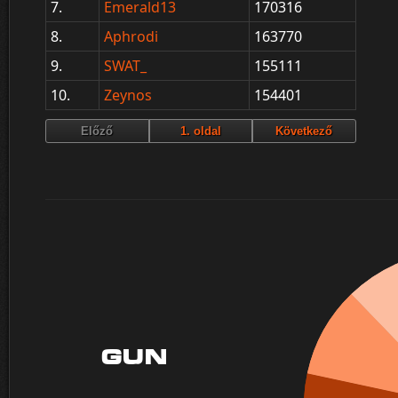
7.
Emerald13
170316
8.
Aphrodi
163770
9.
SWAT_
155111
10.
Zeynos
154401
GUN