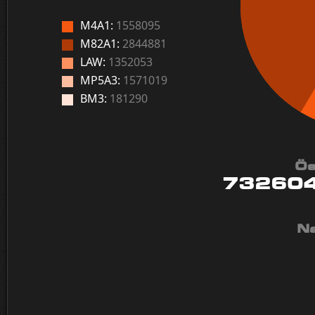
M4A1:
1558095
M82A1:
2844881
LAW:
1352053
MP5A3:
1571019
BM3:
181290
Ös
73260
Na