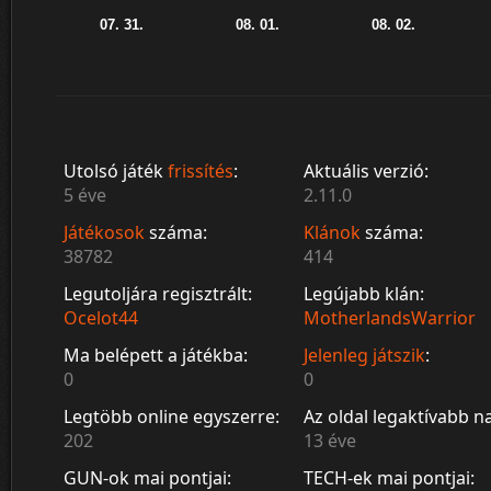
Utolsó játék
frissítés
:
Aktuális verzió:
5 éve
2.11.0
Játékosok
száma:
Klánok
száma:
38782
414
Legutoljára regisztrált:
Legújabb klán:
Ocelot44
MotherlandsWarrior
Ma belépett a játékba:
Jelenleg játszik
:
0
0
Legtöbb online egyszerre:
Az oldal legaktívabb n
202
13 éve
GUN-ok mai pontjai:
TECH-ek mai pontjai: