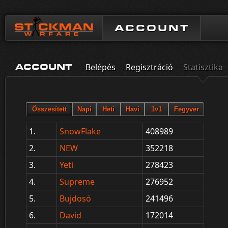
ACCOUNT
Belépés
Regisztráció
Statisztika
ACCOUNT
1.
SnowFlake
408989
2.
NEW
352218
3.
Yeti
278423
4.
Supreme
276952
5.
Bujdosó
241496
6.
David
172014