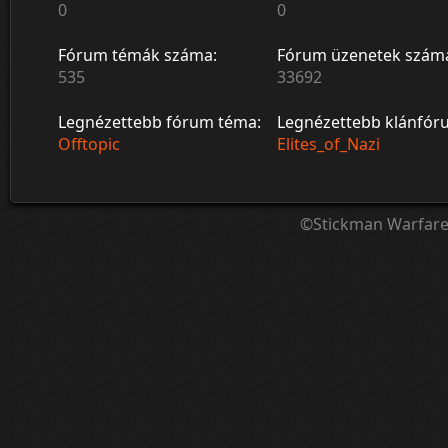
0
0
Fórum témák száma:
Fórum üzenetek szám
535
33692
Legnézettebb fórum téma:
Legnézettebb klánfór
Offtopic
Elites_of_Nazi
©Stickman Warfar