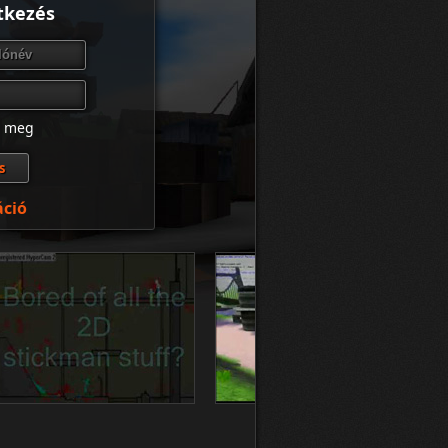
tkezés
z meg
áció