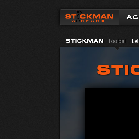
A
Főoldal
Leí
STICKMAN
STI