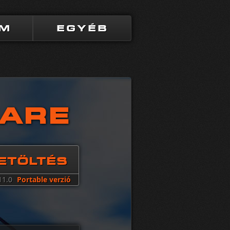
UM
EGYÉB
FARE
ETÖLTÉS
11.0
Portable verzió