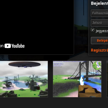
Bejelen
Jegyez
Regisztr