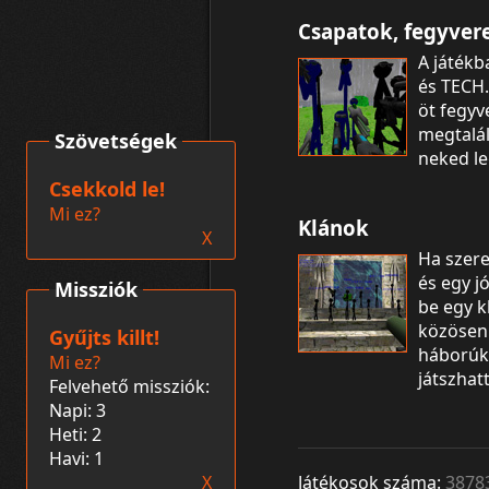
Csapatok, fegyver
A játékb
és TECH
öt fegyve
megtalál
Szövetségek
neked le
Csekkold le!
Mi ez?
Klánok
X
Ha szere
és egy j
Missziók
be egy k
közösen
Gyűjts killt!
háborúka
Mi ez?
játszhat
Felvehető missziók:
Napi: 3
Heti: 2
Havi: 1
X
Játékosok száma:
3878