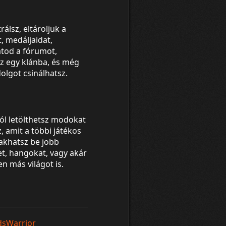
rálsz, eltároljuk a
, medáljaidat,
tod a fórumot,
z egy klánba, és még
olgot csinálhatsz.
ól letölthetsz modokat
, amit a többi játékos
Rakhatsz be jobb
t, hangokat, vagy akár
en más világot is.
dsWarrior