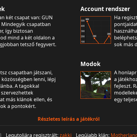
ek
Account rendszer
an két csapat van: GUN
Ha regiszt
. Mindegyik csapatban
pontjaidat
r, így biztosan
használha
od mind a két oldalon a
beléphets
gjobban tetsző fegyvert.
sok más d
Modok
tsz csapatban játszani,
A honlapr
ó közösségben lenni, lépj
a játékhoz
lánba. A tagokkal
fejleszt. 
 szervezhettek
modelleke
t más klánok ellen, és
egy teljes
tok a pontokért.
Részletes leírás a játékról
3
Legutoljára regisztrált:
zakki
Legújabb klán:
Motherlan