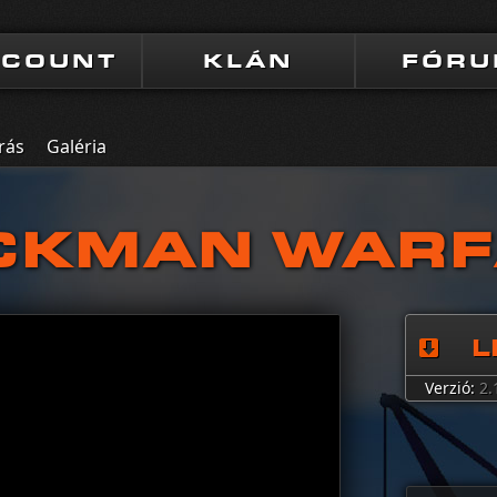
CCOUNT
KLÁN
FÓR
rás
Galéria
CKMAN WAR
L
Verzió:
2.