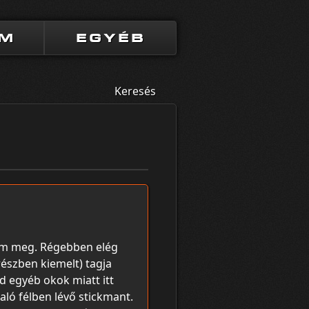
UM
EGYÉB
Keresés
em meg. Régebben elég
részben kiemelt) tagja
 egyéb okok miatt itt
aló félben lévő stickmant.