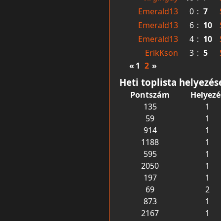
Emerald13
0
:
7
Emerald13
6
:
10
Emerald13
4
:
10
ErikKson
3
:
5
«
1
2
»
Heti toplista helyezés
Pontszám
Helyezé
135
1
59
1
914
1
1188
1
595
1
2050
1
197
1
69
2
873
1
2167
1