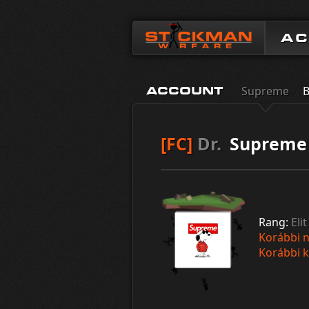
A
Supreme
B
ACCOUNT
[FC]
Dr.
Supreme
Rang:
Elit
Korábbi n
Korábbi k