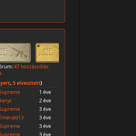
órum:
47 hozzászólás
s
yert
,
5 elvesztett
)
Supreme
1 éve
Yanyc
2 éve
Supreme
3 éve
Emerald13
3 éve
Supreme
3 éve
Supreme
3 éve