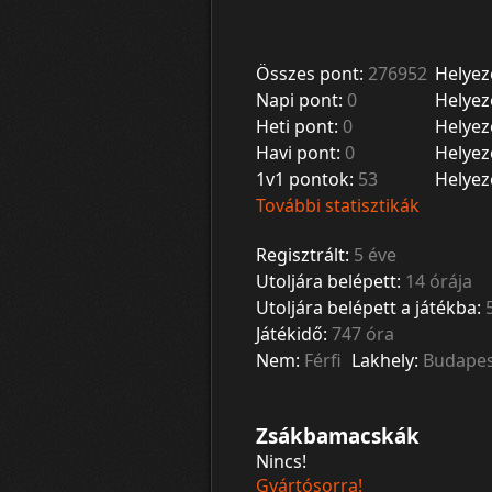
Összes pont:
276952
Helyez
Napi pont:
0
Helyez
Heti pont:
0
Helyez
Havi pont:
0
Helyez
1v1 pontok:
53
Helyez
További statisztikák
Regisztrált:
5 éve
Utoljára belépett:
14 órája
Utoljára belépett a játékba:
Játékidő:
747 óra
Nem:
Férfi
Lakhely:
Budapes
Zsákbamacskák
Nincs!
Gyártósorra!