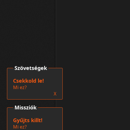
Szövetségek
Csekkold le!
Mi ez?
X
Missziók
Gyűjts killt!
Mi ez?