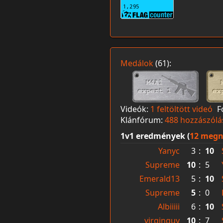
Medálok
(61):
Videók:
1 feltöltött videó
F
Klánfórum:
488 hozzászólá
1v1 eredmények (
12 megn
Yanyc
3
:
10
Supreme
10
:
5
Emerald13
5
:
10
Supreme
5
:
0
Albiiiii
6
:
10
virginguy
10
:
7