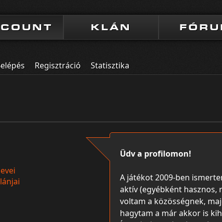
CCOUNT
KLÁN
FÓR
elépés
Regisztráció
Statisztika
Üdv a profilomon!
evei
A játékot 2009-ben ismert
lánjai
aktív (egyébként hasznos, 
voltam a közösségnek, majd
hagytam a már akkor is kih