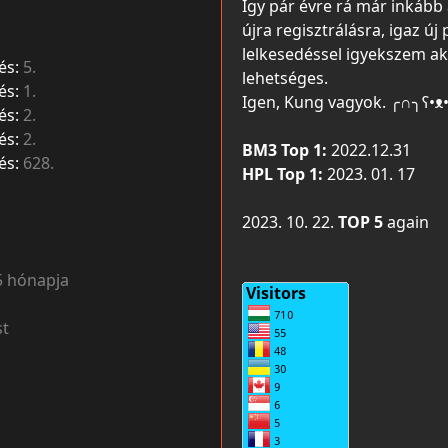
Így pár évre rá már inkább 
újra regisztrálásra, igaz új 
lelkesedéssel igyekszem ak
és:
5.
lehetséges.
és:
1.
Igen, Kung vagyok. ╭∩╮ʕ•ᴥ
és:
2.
és:
2.
BM3 Top 1:
2022.12.31
és:
628.
HPL Top 1:
2023. 01. 17
2023. 10. 22.
TOP 5
again
5 hónapja
t