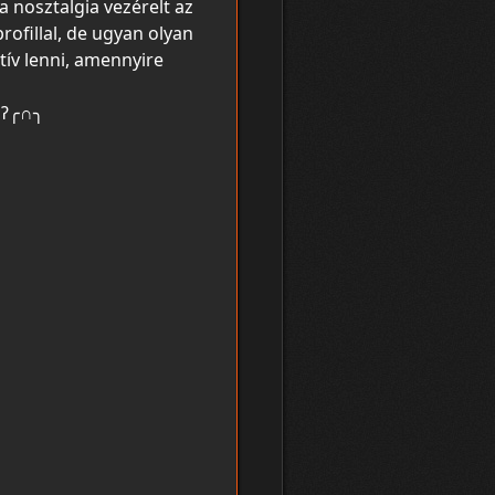
a nosztalgia vezérelt az
profillal, de ugyan olyan
tív lenni, amennyire
•ʔ╭∩╮