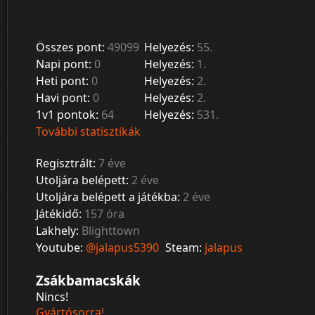
Összes pont:
49099
Helyezés:
55.
Napi pont:
0
Helyezés:
1.
Heti pont:
0
Helyezés:
2.
Havi pont:
0
Helyezés:
2.
1v1 pontok:
64
Helyezés:
531.
További statisztikák
Regisztrált:
7 éve
Utoljára belépett:
2 éve
Utoljára belépett a játékba:
2 éve
Játékidő:
157 óra
Lakhely:
Blighttown
Youtube:
@jalapus5390
Steam:
jalapus
Zsákbamacskák
Nincs!
Gyártósorra!