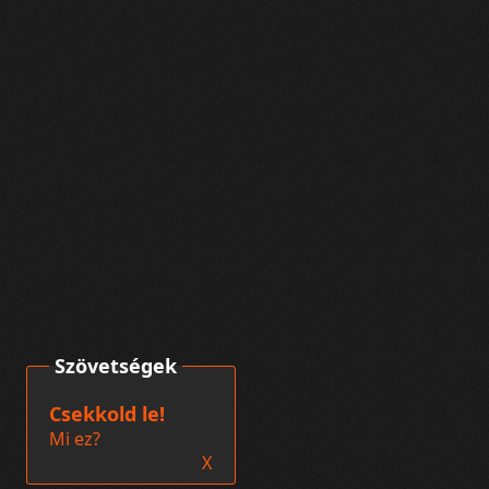
Szövetségek
Csekkold le!
Mi ez?
X