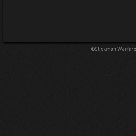
©Stickman Warfar