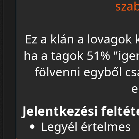
szab
Ez a klán a lovagok 
ha a tagok 51% "ige
fölvenni egyből cs
e
Jelentkezési feltét
Legyél értelmes