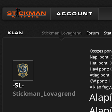
ACCOUNT
Stickman_Lovagrend
Fórum
Stat
KLÁN
Összes pon
Napi pont:
Heti pont:
0
Havi pont:
Átlag pont:
CW pont:
1
-SL-
A klán fegy
Stickman_Lovagrend
Alapí
Alapí