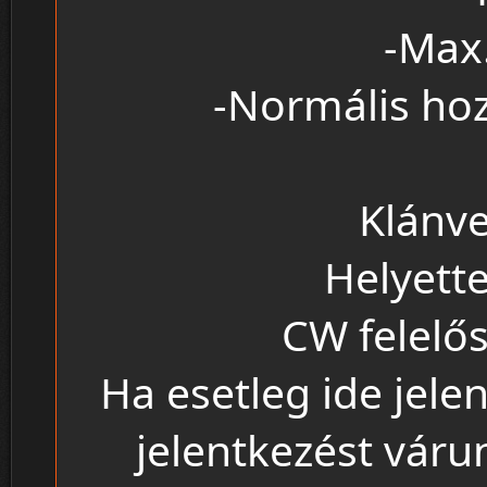
-Max.
-Normális hoz
Klánv
Helyett
CW felelős
Ha esetleg ide jele
jelentkezést várun