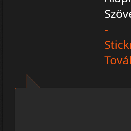
Szöv
-
Stic
Továb