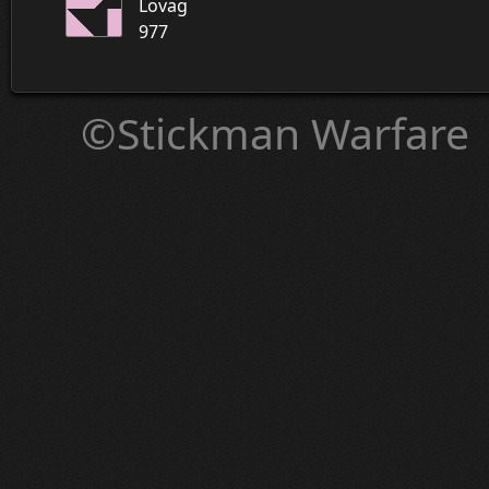
Lovag
977
©Stickman Warfare