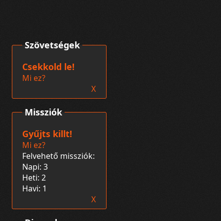
Szövetségek
Csekkold le!
Mi ez?
X
Missziók
Gyűjts killt!
Mi ez?
Felvehető missziók:
Napi: 3
Heti: 2
Havi: 1
X