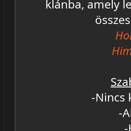
klánba, amely 
összesí
Ho
Him
Sza
-Nincs
-A
-