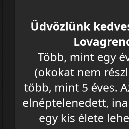
Üdvözlünk kedves
Lovagrend
Több, mint egy év
(okokat nem részl
több, mint 5 éves. A
elnéptelenedett, ina
egy kis élete leh