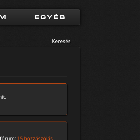
UM
EGYÉB
Keresés
it.
fórum:
15 hozzászólás