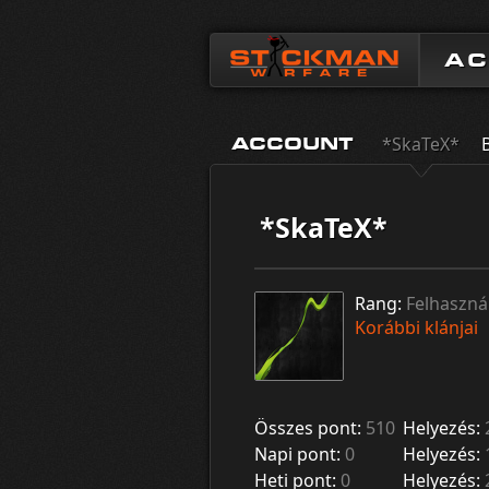
A
*SkaTeX*
ACCOUNT
*SkaTeX*
Rang:
Felhaszná
Korábbi klánjai
Összes pont:
510
Helyezés:
Napi pont:
0
Helyezés:
Heti pont:
0
Helyezés: