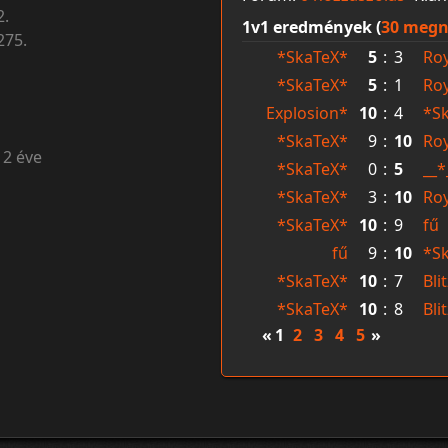
2.
1v1 eredmények (
30 megn
275.
*SkaTeX*
5
:
3
Roy
*SkaTeX*
5
:
1
Roy
Explosion*
10
:
4
*S
*SkaTeX*
9
:
10
Roy
12 éve
*SkaTeX*
0
:
5
__*
*SkaTeX*
3
:
10
Roy
*SkaTeX*
10
:
9
fű
fű
9
:
10
*S
*SkaTeX*
10
:
7
Bli
*SkaTeX*
10
:
8
Bli
«
1
2
3
4
5
»