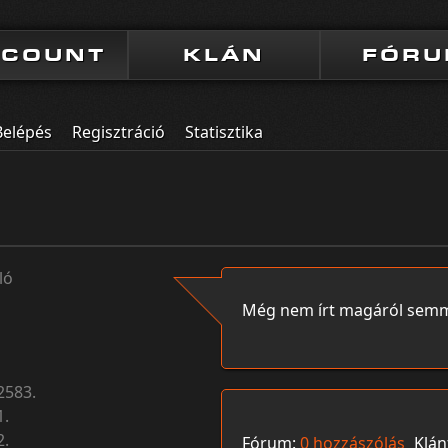
CCOUNT
KLÁN
FÓR
Belépés
Regisztráció
Statisztika
ló
Még nem írt magáról semm
2583.
1.
2.
Fórum:
0 hozzászólás
Klán