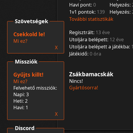
Havi pont:
0
Helyezés:
1v1 pontok:
139
Helyezés:
További statisztikák
Szövetségek
Regisztrált:
13 éve
Csekkold le!
Utoljára belépett:
12 éve
Mi ez?
Utoljára belépett a játékba:
X
Játékidő:
0 óra
Missziók
Zsákbamacskák
Gyűjts killt!
Nincs!
Mi ez?
Gyártósorra!
Felvehető missziók:
Napi: 3
Heti: 2
Havi: 1
X
Discord