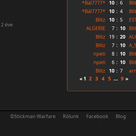
*Bál7777*
10
:
6
Bli
*Bál7777*
10
:
4
Bli
Blitz
10
:
5
ES
12 éve
ALGERIE
7
:
10
Bli
Blitz
19
:
20
AL
Blitz
7
:
10
A_
npeti
8
:
10
Bli
npeti
6
:
10
Bli
Blitz
10
:
7
ar
«
1
2
3
4
5
...
9
»
©Stickman Warfare
Rólunk
Facebook
Blog