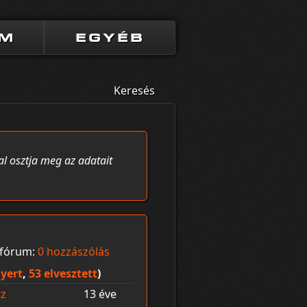
UM
EGYÉB
Keresés
al osztja meg az adatait
fórum:
0 hozzászólás
yert
,
53 elvesztett
)
tz
13 éve