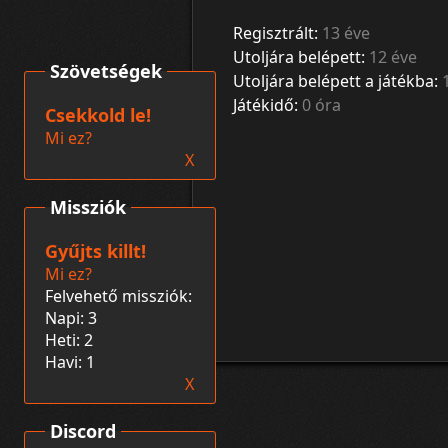
Regisztrált:
13 éve
Utoljára belépett:
12 éve
Szövetségek
Utoljára belépett a játékba:
Játékidő:
0 óra
Csekkold le!
Mi ez?
X
Missziók
Gyűjts killt!
Mi ez?
Felvehető missziók:
Napi: 3
Heti: 2
Havi: 1
X
Discord