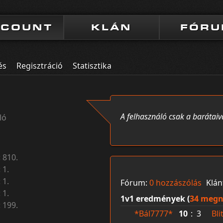
CCOUNT
KLÁN
FÓR
és
Regisztráció
Statisztika
A felhasználó csak a barátaiv
ló
:
810.
:
1.
:
1.
Fórum:
0 hozzászólás
Klán
:
1.
1v1 eredmények (
34 megn
:
199.
*Bál7777*
10
:
3
Bli