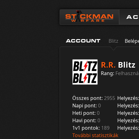
A
Blitz
Belép
ACCOUNT
R.R.
Blitz
Rang:
Felhaszná
Összes pont:
2955
Helyezés
Napi pont:
0
Helyezés
Heti pont:
0
Helyezés
Havi pont:
0
Helyezés
1v1 pontok:
189
Helyezés
További statisztikák