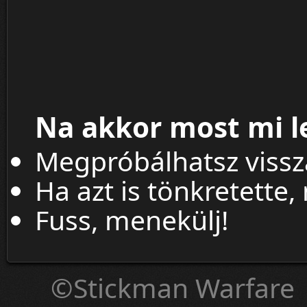
Na akkor most mi l
Megpróbálhatsz viss
Ha azt is tönkretette,
Fuss, menekülj!
©Stickman Warfare