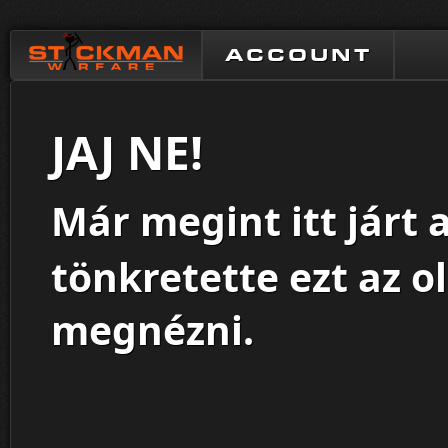
ACCOUNT
JAJ NE!
Már megint itt járt 
tönkretette ezt az o
megnézni.