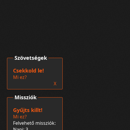
Szövetségek
Csekkold le!
Mi ez?
X
Missziók
Gyűjts killt!
Mi ez?
Felvehető missziók:
Napi: 3