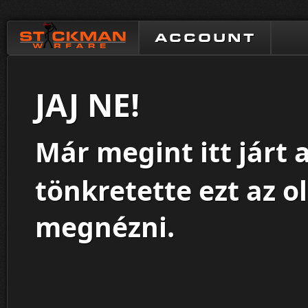
ACCOUNT
JAJ NE!
Már megint itt járt 
tönkretette ezt az o
megnézni.