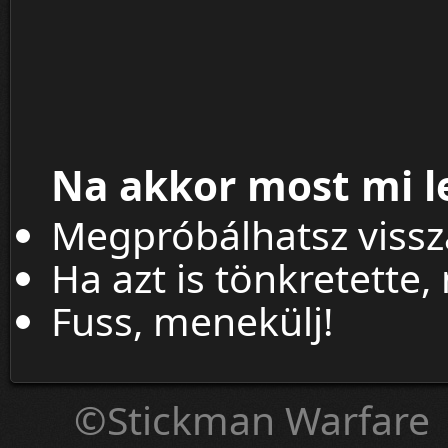
Na akkor most mi l
Megpróbálhatsz viss
Ha azt is tönkretette,
Fuss, menekülj!
©Stickman Warfare