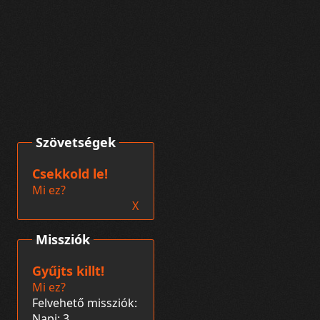
Szövetségek
Csekkold le!
Mi ez?
X
Missziók
Gyűjts killt!
Mi ez?
Felvehető missziók:
Napi: 3