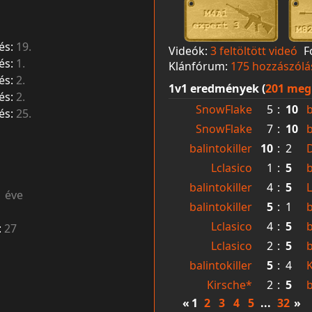
és:
19.
Videók:
3 feltöltött videó
F
és:
1.
Klánfórum:
175 hozzászólá
és:
2.
1v1 eredmények (
201 meg
és:
2.
SnowFlake
5
:
10
b
és:
25.
SnowFlake
7
:
10
b
balintokiller
10
:
2
Lclasico
1
:
5
b
balintokiller
4
:
5
L
1 éve
balintokiller
5
:
1
Lclasico
4
:
5
b
:
27
Lclasico
2
:
5
b
balintokiller
5
:
4
Kirsche*
2
:
5
b
«
1
2
3
4
5
...
32
»