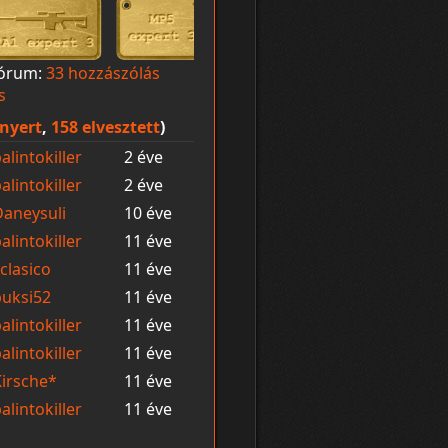
órum:
33 hozzászólás
s
nyert
,
158 elvesztett
)
alintokiller
2 éve
alintokiller
2 éve
Daneysuli
10 éve
alintokiller
11 éve
clasico
11 éve
buksi52
11 éve
alintokiller
11 éve
alintokiller
11 éve
Kirsche*
11 éve
alintokiller
11 éve