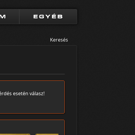
UM
EGYÉB
Keresés
érdés esetén válasz!