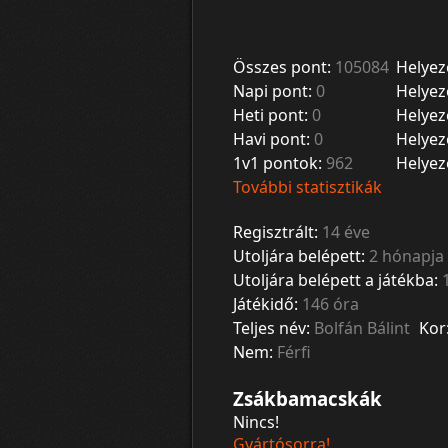
Összes pont:
105084
Helyez
Napi pont:
0
Helyez
Heti pont:
0
Helyez
Havi pont:
0
Helyez
1v1 pontok:
962
Helyez
További statisztikák
Regisztrált:
14 éve
Utoljára belépett:
2 hónapja
Utoljára belépett a játékba:
Játékidő:
146 óra
Teljes név:
Bolfán Bálint
Kor
Nem:
Férfi
Zsákbamacskák
Nincs!
Gyártósorra!