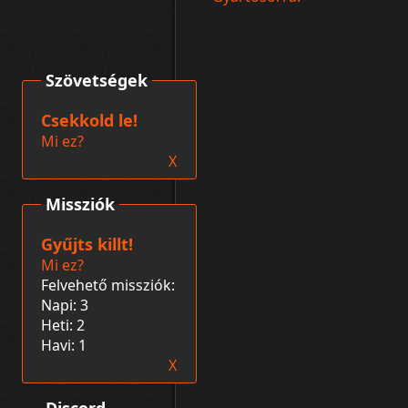
Szövetségek
Csekkold le!
Mi ez?
X
Missziók
Gyűjts killt!
Mi ez?
Felvehető missziók:
Napi: 3
Heti: 2
Havi: 1
X