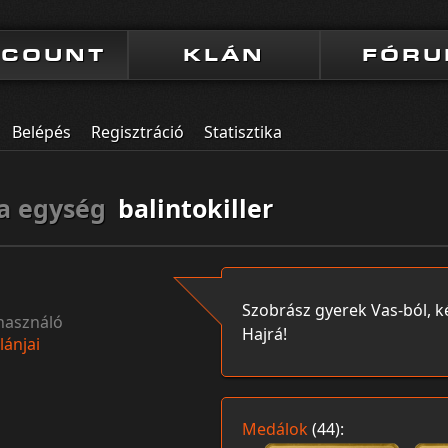
CCOUNT
KLÁN
FÓR
Belépés
Regisztráció
Statisztika
a egység
balintokiller
Szobrász gyerek Vas-ból, k
használó
Hajrá!
lánjai
Medálok
(44):