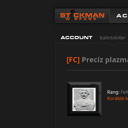
A
balintokiller
ACCOUNT
[FC]
Precíz plazm
Rang:
Fel
Korábbi k