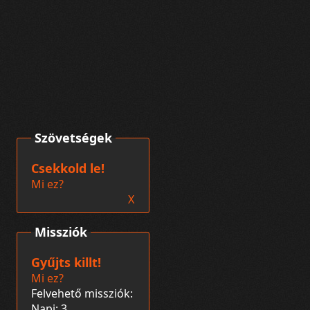
Szövetségek
Csekkold le!
Mi ez?
X
Missziók
Gyűjts killt!
Mi ez?
Felvehető missziók:
Napi: 3