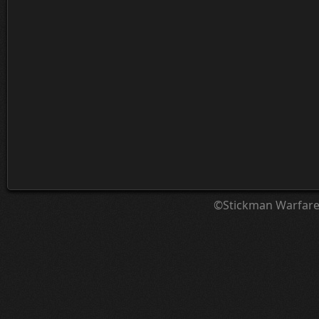
©Stickman Warfar