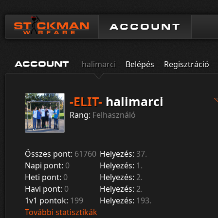
ACCOUNT
halimarci
Belépés
Regisztráció
ACCOUNT
-ELIT-
halimarci
Rang:
Felhasználó
Összes pont:
61760
Helyezés:
37.
Napi pont:
0
Helyezés:
1.
Heti pont:
0
Helyezés:
2.
Havi pont:
0
Helyezés:
2.
1v1 pontok:
199
Helyezés:
193.
További statisztikák