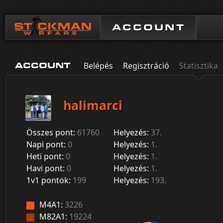
ACCOUNT
Belépés
Regisztráció
Statisztika
ACCOUNT
halimarci
Összes pont:
61760
Helyezés:
37.
Napi pont:
0
Helyezés:
1.
Heti pont:
0
Helyezés:
1.
Havi pont:
0
Helyezés:
1.
1v1 pontok:
199
Helyezés:
193.
M4A1:
3226
M82A1:
19224