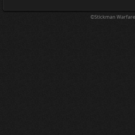
©Stickman Warfar