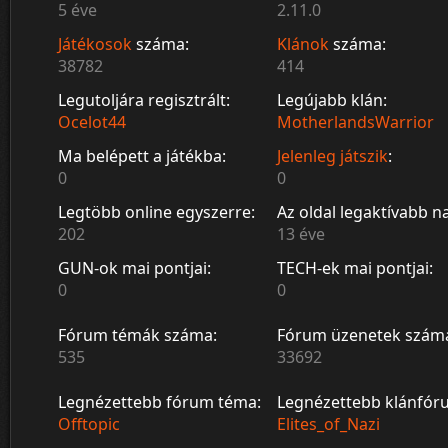
5 éve
2.11.0
Játékosok
száma:
Klánok
száma:
38782
414
Legutoljára regisztrált:
Legújabb klán:
Ocelot44
MotherlandsWarrior
Ma belépett a játékba:
Jelenleg játszik
:
0
0
Legtöbb online egyszerre:
Az oldal legaktívabb n
202
13 éve
GUN-ok mai pontjai:
TECH-ek mai pontjai:
0
0
Fórum témák száma:
Fórum üzenetek szám
535
33692
Legnézettebb fórum téma:
Legnézettebb klánfór
Offtopic
Elites_of_Nazi