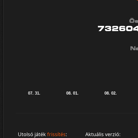
Ös
73260
Na
Utolsó játék
frissítés
:
Aktuális verzió: