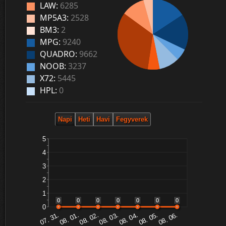
LAW:
6285
MP5A3:
2528
BM3:
2
MPG:
9240
QUADRO:
9662
NOOB:
3237
X72:
5445
HPL:
0