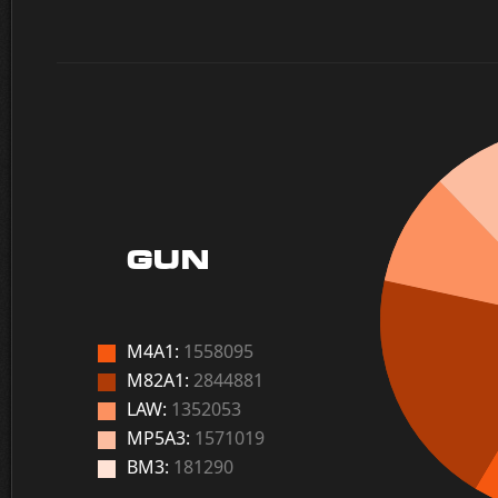
GUN
M4A1:
1558095
M82A1:
2844881
LAW:
1352053
MP5A3:
1571019
BM3:
181290