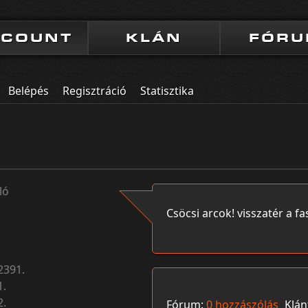
CCOUNT
KLÁN
FÓR
Belépés
Regisztráció
Statisztika
ló
Csöcsi arcok! visszatér a fa
2391.
1.
2.
Fórum:
0 hozzászólás
Klán