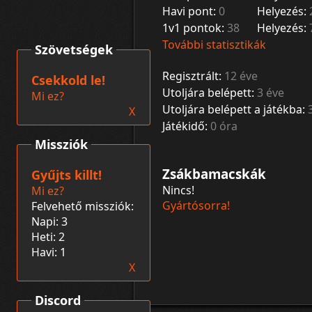
Havi pont:
0
Helyezés:
1v1 pontok:
38
Helyezés:
További statisztikák
Szövetségek
Regisztrált:
12 éve
Csekkold le!
Utoljára belépett:
3 éve
Mi ez?
Utoljára belépett a játékba:
X
Játékidő:
0 óra
Missziók
Zsákbamacskák
Gyűjts killt!
Nincs!
Mi ez?
Gyártósorra!
Felvehető missziók:
Napi: 3
Heti: 2
Havi: 1
X
Discord