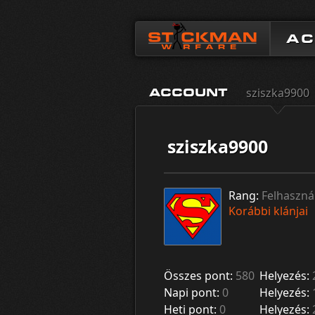
A
sziszka9900
ACCOUNT
sziszka9900
Rang:
Felhaszná
Korábbi klánjai
Összes pont:
580
Helyezés:
Napi pont:
0
Helyezés:
Heti pont:
0
Helyezés: