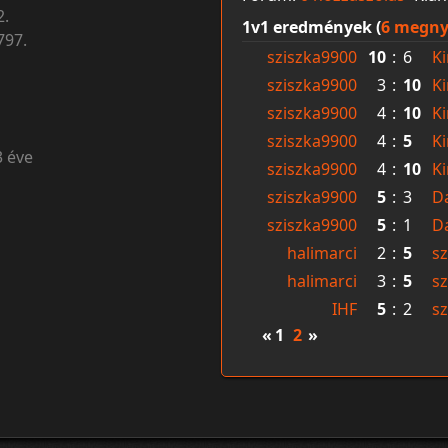
2.
1v1 eredmények (
6 megny
797.
sziszka9900
10
:
6
Ki
sziszka9900
3
:
10
Ki
sziszka9900
4
:
10
Ki
sziszka9900
4
:
5
Ki
3 éve
sziszka9900
4
:
10
Ki
sziszka9900
5
:
3
Da
sziszka9900
5
:
1
Da
halimarci
2
:
5
s
halimarci
3
:
5
s
IHF
5
:
2
s
«
1
2
»