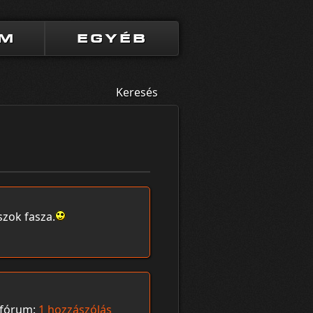
UM
EGYÉB
Keresés
szok fasza.
fórum:
1 hozzászólás