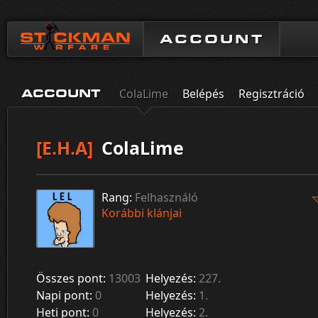
ACCOUNT
ColaLime
Belépés
Regisztráció
ACCOUNT
[E.H.A]
ColaLime
Rang:
Felhasználó
Korábbi klánjai
Összes pont:
13003
Helyezés:
227.
Napi pont:
0
Helyezés:
1.
Heti pont:
0
Helyezés:
2.