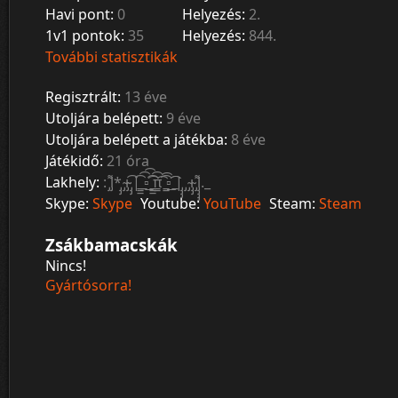
Havi pont:
0
Helyezés:
2.
1v1 pontok:
35
Helyezés:
844.
További statisztikák
Regisztrált:
13 éve
Utoljára belépett:
9 éve
Utoljára belépett a játékba:
8 éve
Játékidő:
21 óra
Lakhely:
: ̡͌l̡*̡̡ ̴̡ı̴̴̡ ̡̡͡|̲̲̲͡͡͡ ̲▫̲͡ ̲̲̲͡͡π̲̲͡͡ ̲̲͡▫̲̲͡͡ ̲|̡̡̡ ̡ ̴̡ı̴̡̡ ̡͌l̡̡̡̡._
Skype:
Skype
Youtube:
YouTube
Steam:
Steam
Zsákbamacskák
Nincs!
Gyártósorra!