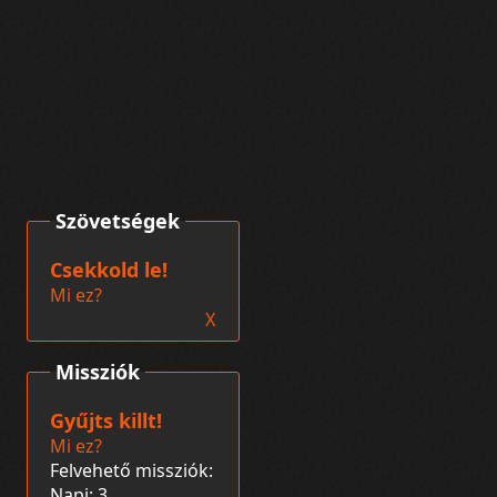
Szövetségek
Csekkold le!
Mi ez?
X
Missziók
Gyűjts killt!
Mi ez?
Felvehető missziók:
Napi: 3