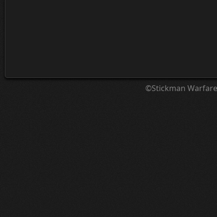
©Stickman Warfar