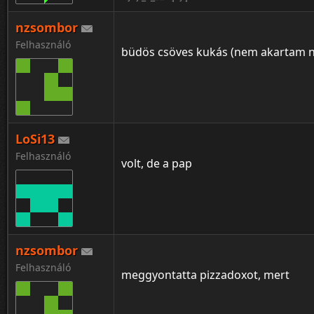
nzsombor
Felhasználó
büdös csöves kukás (nem akartam ne
LoSi13
Felhasználó
volt, de a pap
nzsombor
Felhasználó
meggyontatta pizzadoxot, mert