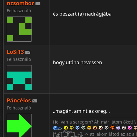
nzsombor
Az exemnek azt kívánom, hogy bassza 
Felhasználó
Tudom, hogy honnan jöttem, a múltat n
és beszart (a) nadrágjába
Vagyok ki vagyok, a vérem a csapatomér'
Buliból melóba, melóból suliba mentem 
26 vagyok, de belül úgy érzem 40
LoSi13
Felhasználó
hogy utána nevessen
Páncélos
Felhasználó
..magán, amint az öreg...
Hol van a seregem? Áh már látom őket! \
l̡*̡̡ ̴̡ı̴̴̡ ̡̡͡|̲̲̲͡͡͡ ̲▫̲͡ ̲̲̲͡͡π̲̲͡͡ ̲̲͡▫̲̲͡͡ ̲|̡̡̡ ̡ ̴̡ı̴̡̡ ̡͌l̡̡̡̡. <- Itt lakom látod ez