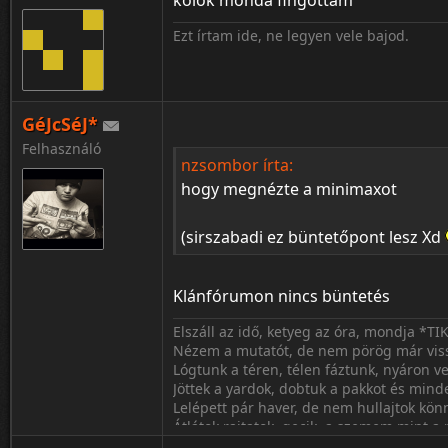
kölök mondá fingottam
Ezt írtam ide, ne legyen vele bajod.
GéJcSéJ*
Felhasználó
nzsombor írta:
hogy megnézte a minimaxot
(sirszabadi ez büntetőpont lesz Xd
Klánfórumon nincs büntetés
Elszáll az idő, ketyeg az óra, mondja *TI
Nézem a mutatót, de nem pörög már vis
Lógtunk a téren, télen fáztunk, nyáron ve
Jöttek a yardok, dobtuk a pakkot és min
Lelépett pár haver, de nem hullajtok kön
Átlátok rajtatok, gecik, a szemem mint a
Mostmá' tudom ki volt barát, ki volt kam