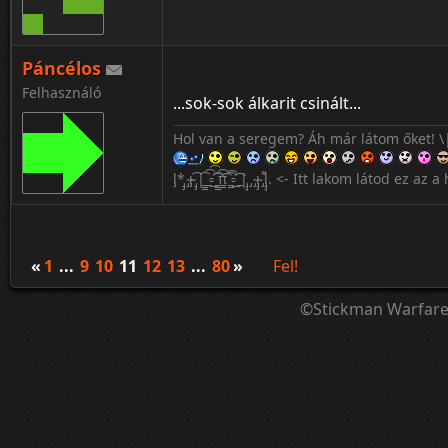
Páncélos
Felhasználó
...sok-sok álkarit csinált...
Hol van a seregem? Áh már látom őket! \
l̡*̡̡ ̴̡ı̴̴̡ ̡̡͡|̲̲̲͡͡͡ ̲▫̲͡ ̲̲̲͡͡π̲̲͡͡ ̲̲͡▫̲̲͡͡ ̲|̡̡̡ ̡ ̴̡ı̴̡̡ ̡͌l̡̡̡̡. <- Itt lakom látod ez
«
1
...
9
10
11
12
13
...
80
»
Fel!
©Stickman Warfar