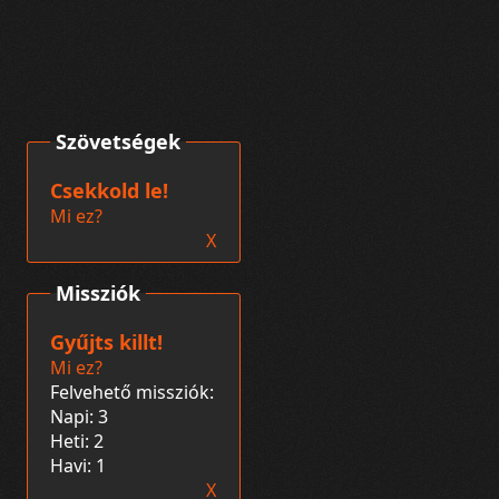
Szövetségek
Csekkold le!
Mi ez?
X
Missziók
Gyűjts killt!
Mi ez?
Felvehető missziók:
Napi: 3
Heti: 2
Havi: 1
X