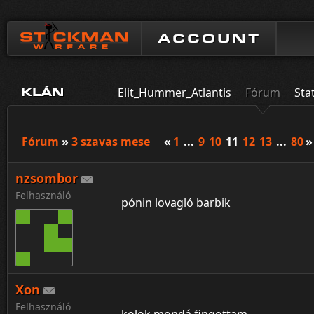
ACCOUNT
Elit_Hummer_Atlantis
Fórum
Sta
KLÁN
Fórum
»
3 szavas mese
«
1
...
9
10
11
12
13
...
80
»
nzsombor
Felhasználó
pónin lovagló barbik
Xon
Felhasználó