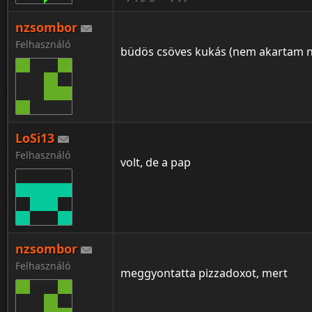
nzsombor
Felhasználó
büdös csöves kukás (nem akartam ne
LoSi13
Felhasználó
volt, de a pap
nzsombor
Felhasználó
meggyontatta pizzadoxot, mert