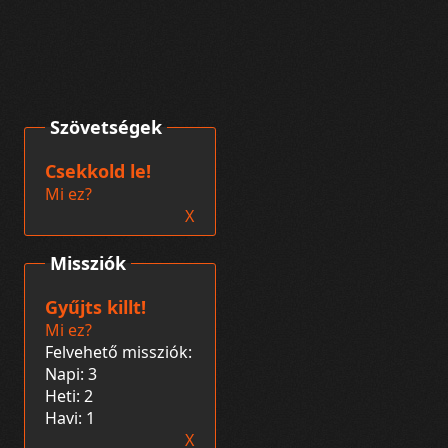
Szövetségek
Csekkold le!
Mi ez?
X
Missziók
Gyűjts killt!
Mi ez?
Felvehető missziók:
Napi: 3
Heti: 2
Havi: 1
X