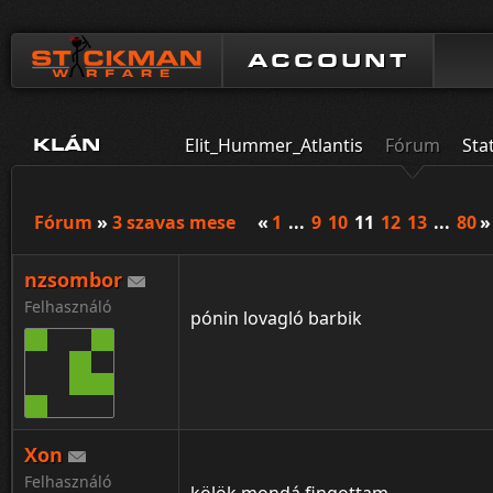
ACCOUNT
Elit_Hummer_Atlantis
Fórum
Sta
KLÁN
Fórum
»
3 szavas mese
«
1
...
9
10
11
12
13
...
80
»
nzsombor
Felhasználó
pónin lovagló barbik
Xon
Felhasználó