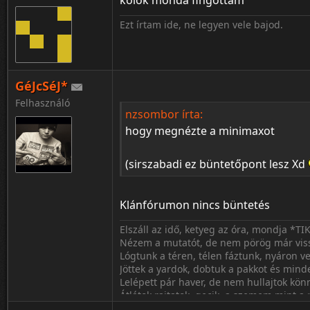
kölök mondá fingottam
Ezt írtam ide, ne legyen vele bajod.
GéJcSéJ*
Felhasználó
nzsombor írta:
hogy megnézte a minimaxot
(sirszabadi ez büntetőpont lesz Xd
Klánfórumon nincs büntetés
Elszáll az idő, ketyeg az óra, mondja *TI
Nézem a mutatót, de nem pörög már vis
Lógtunk a téren, télen fáztunk, nyáron ve
Jöttek a yardok, dobtuk a pakkot és min
Lelépett pár haver, de nem hullajtok kön
Átlátok rajtatok, gecik, a szemem mint a
Mostmá' tudom ki volt barát, ki volt kam