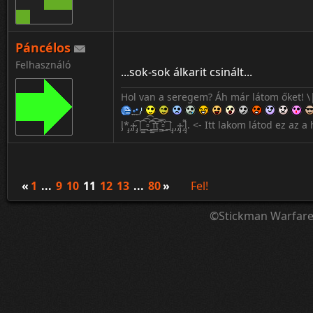
Páncélos
Felhasználó
...sok-sok álkarit csinált...
Hol van a seregem? Áh már látom őket! \
l̡*̡̡ ̴̡ı̴̴̡ ̡̡͡|̲̲̲͡͡͡ ̲▫̲͡ ̲̲̲͡͡π̲̲͡͡ ̲̲͡▫̲̲͡͡ ̲|̡̡̡ ̡ ̴̡ı̴̡̡ ̡͌l̡̡̡̡. <- Itt lakom látod ez
«
1
...
9
10
11
12
13
...
80
»
Fel!
©Stickman Warfar