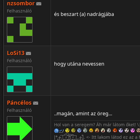
nzsombor
Az exemnek azt kívánom, hogy bassza 
Felhasználó
Tudom, hogy honnan jöttem, a múltat n
és beszart (a) nadrágjába
Vagyok ki vagyok, a vérem a csapatomér'
Buliból melóba, melóból suliba mentem 
26 vagyok, de belül úgy érzem 40
LoSi13
Felhasználó
hogy utána nevessen
Páncélos
Felhasználó
..magán, amint az öreg...
Hol van a seregem? Áh már látom őket! \
l̡*̡̡ ̴̡ı̴̴̡ ̡̡͡|̲̲̲͡͡͡ ̲▫̲͡ ̲̲̲͡͡π̲̲͡͡ ̲̲͡▫̲̲͡͡ ̲|̡̡̡ ̡ ̴̡ı̴̡̡ ̡͌l̡̡̡̡. <- Itt lakom látod ez