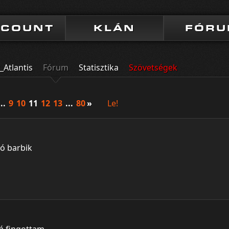
CCOUNT
KLÁN
FÓR
Atlantis
Fórum
Statisztika
Szövetségek
...
9
10
11
12
13
...
80
»
Le!
ló barbik