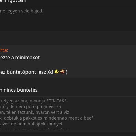
á fingottam
 ne legyen vele bajod.
rta:
ézte a minimaxot
i ez büntetőpont lesz Xd
)
 nincs büntetés
ő, ketyeg az óra, mondja *TIK-TAK*
tót, de nem pörög már vissza
n, télen fáztunk, nyáron vert a víz
ok, dobtuk a pakkot és mindennap ment a beef
haver, de nem hullajtok könnyet
tok, gecik, a szemem mint a röntgen
 ki volt barát, ki volt kamu