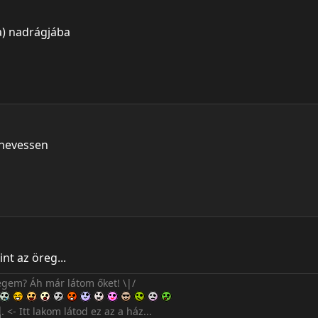
zt kívánom, hogy bassza meg a Damu
honnan jöttem, a múltat nem tagadom le
a) nadrágjába
yok, a vérem a csapatomér' a torkod harapom el
ba, melóból suliba mentem és csak kentem
 belül úgy érzem 40
 nevessen
nt az öreg...
egem? Áh már látom őket! \|/
͡͡π̲̲͡͡ ̲̲͡▫̲̲͡͡ ̲|̡̡̡ ̡ ̴̡ı̴̡̡ ̡͌l̡̡̡̡. <- Itt lakom látod ez az a ház...