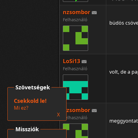
nzsombor
Felhasználó
büdös csöve
LoSi13
Felhasználó
volt, de a p
Szövetségek
Csekkold le!
Mi ez?
nzsombor
X
Felhasználó
meggyontatt
Missziók