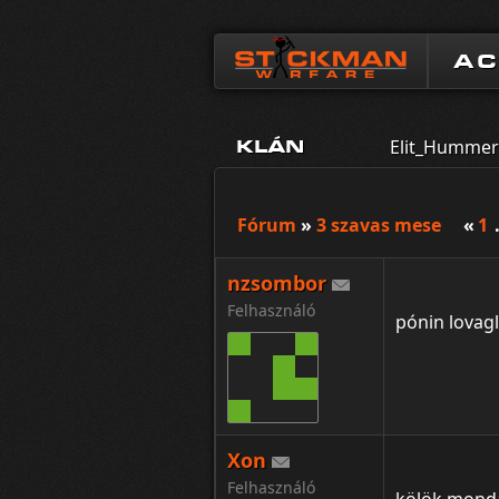
A
Elit_Hummer_
KLÁN
Fórum
»
3 szavas mese
«
1
nzsombor
Felhasználó
pónin lovag
Xon
Felhasználó