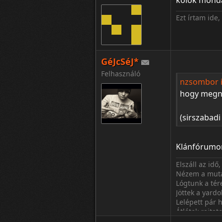
kölök mond
Ezt írtam ide,
GéJcSéJ*
Felhasználó
nzsombor í
hogy megn
(sirszabad
Klánfórumon
Elszáll az id
Nézem a muta
Lógtunk a tére
Jöttek a yard
Lelépett pár 
Átlátok rajta
Mostmá' tudom