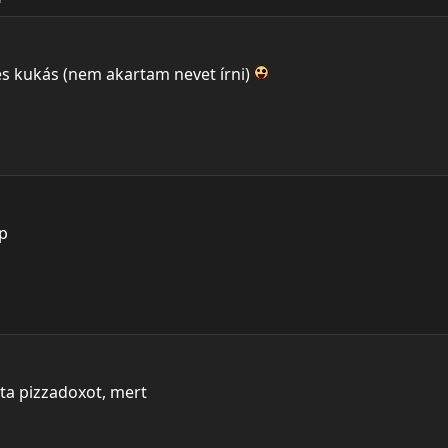
s kukás (nem akartam nevet írni)
ap
a pizzadoxot, mert