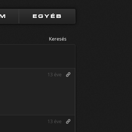
UM
EGYÉB
Keresés
13 éve
13 éve