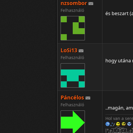
nzsombor
Az exemnek a
Felhasználó
Tudom, hogy 
és beszart (
Vagyok ki vag
Buliból meló
26 vagyok, de
LoSi13
Felhasználó
hogy utána
Páncélos
Felhasználó
..magán, ami
Hol van a ser
l̡*̡̡ ̴̡ı̴̴̡ ̡̡͡|̲̲̲͡͡͡ ̲▫̲͡ ̲̲̲