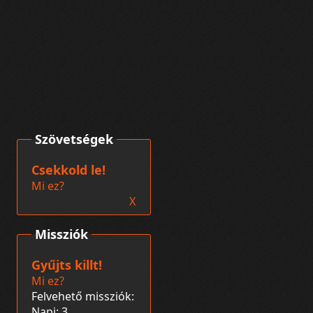
Szövetségek
Csekkold le!
Mi ez?
X
Missziók
Gyűjts killt!
Mi ez?
Felvehető missziók:
Napi: 3