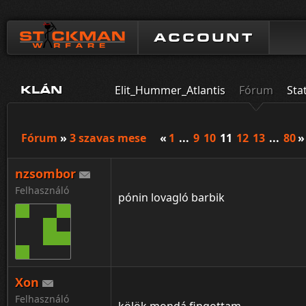
ACCOUNT
Elit_Hummer_Atlantis
Fórum
Sta
KLÁN
Fórum
»
3 szavas mese
«
1
...
9
10
11
12
13
...
80
»
nzsombor
Felhasználó
pónin lovagló barbik
Xon
Felhasználó