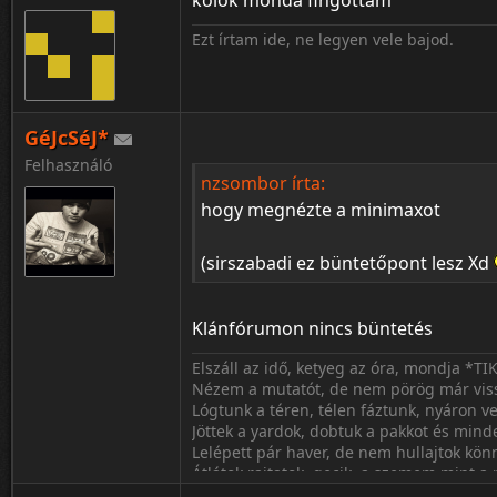
kölök mondá fingottam
Ezt írtam ide, ne legyen vele bajod.
GéJcSéJ*
Felhasználó
nzsombor írta:
hogy megnézte a minimaxot
(sirszabadi ez büntetőpont lesz Xd
Klánfórumon nincs büntetés
Elszáll az idő, ketyeg az óra, mondja *TI
Nézem a mutatót, de nem pörög már vis
Lógtunk a téren, télen fáztunk, nyáron ve
Jöttek a yardok, dobtuk a pakkot és min
Lelépett pár haver, de nem hullajtok kön
Átlátok rajtatok, gecik, a szemem mint a
Mostmá' tudom ki volt barát, ki volt kam