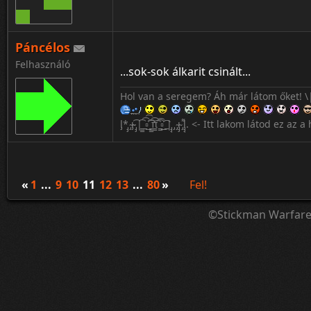
Páncélos
Felhasználó
...sok-sok álkarit csinált...
Hol van a seregem? Áh már látom őket! \
l̡*̡̡ ̴̡ı̴̴̡ ̡̡͡|̲̲̲͡͡͡ ̲▫̲͡ ̲̲̲͡͡π̲̲͡͡ ̲̲͡▫̲̲͡͡ ̲|̡̡̡ ̡ ̴̡ı̴̡̡ ̡͌l̡̡̡̡. <- Itt lakom látod ez
«
1
...
9
10
11
12
13
...
80
»
Fel!
©Stickman Warfar