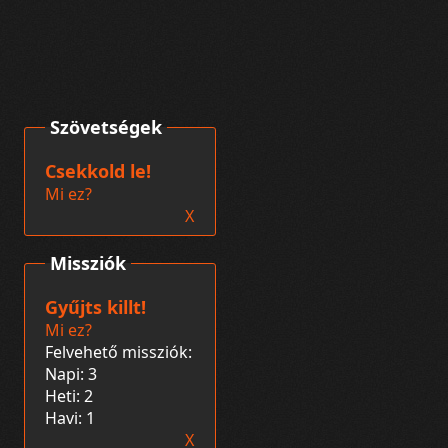
Szövetségek
Csekkold le!
Mi ez?
X
Missziók
Gyűjts killt!
Mi ez?
Felvehető missziók:
Napi: 3
Heti: 2
Havi: 1
X