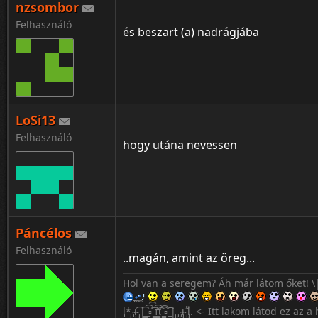
nzsombor
Az exemnek azt kívánom, hogy bassza 
Felhasználó
Tudom, hogy honnan jöttem, a múltat n
és beszart (a) nadrágjába
Vagyok ki vagyok, a vérem a csapatomér'
Buliból melóba, melóból suliba mentem 
26 vagyok, de belül úgy érzem 40
LoSi13
Felhasználó
hogy utána nevessen
Páncélos
Felhasználó
..magán, amint az öreg...
Hol van a seregem? Áh már látom őket! \
l̡*̡̡ ̴̡ı̴̴̡ ̡̡͡|̲̲̲͡͡͡ ̲▫̲͡ ̲̲̲͡͡π̲̲͡͡ ̲̲͡▫̲̲͡͡ ̲|̡̡̡ ̡ ̴̡ı̴̡̡ ̡͌l̡̡̡̡. <- Itt lakom látod ez