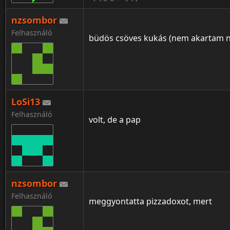
nzsombor
Felhasználó
büdös csöves kukás (nem akartam ne
LoSi13
Felhasználó
volt, de a pap
nzsombor
Felhasználó
meggyontatta pizzadoxot, mert