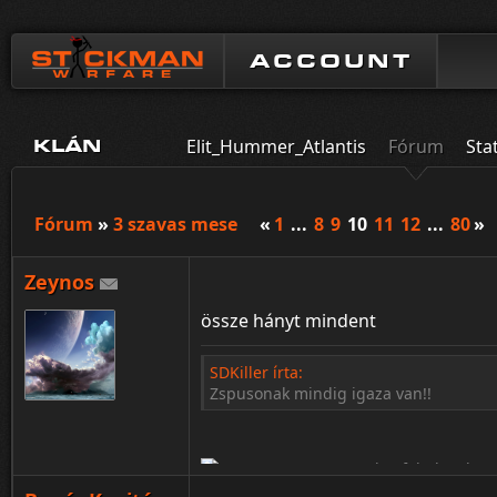
ACCOUNT
Elit_Hummer_Atlantis
Fórum
Sta
KLÁN
Fórum
»
3 szavas mese
«
1
...
8
9
10
11
12
...
80
»
Zeynos
össze hányt mindent
SDKiller írta:
Zspusonak mindig igaza van!!