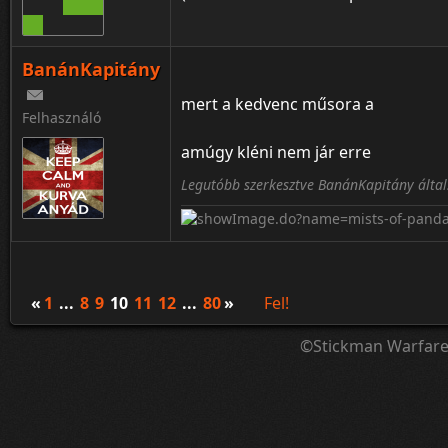
BanánKapitány
¦ ™ ® © ↑ ♂ ▬ ╝ ↔ ╣ ═ › ↓ ± · ← → ∟ ↨ ◄
mert a kedvenc műsora a
Felhasználó
amúgy kléni nem jár erre
Legutóbb szerkesztve BanánKapitány által
«
1
...
8
9
10
11
12
...
80
»
Fel!
©Stickman Warfar