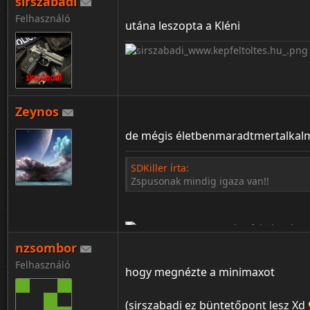
sirszabadi
Felhasználó
utána leszopta a Kléni
Zeynos
¦ ™ ® © ↑ ♂ ▬ ╝ ↔ ╣ ═ › ↓ ± · ← → ∟ ↨ ◄
de mégis életbenmaradtmertalkalm
SDKiller írta:
Zspusonak mindig igaza van!!
nzsombor
Felhasználó
hogy megnézte a minimaxot
(sirszabadi ez büntetőpont lesz Xd