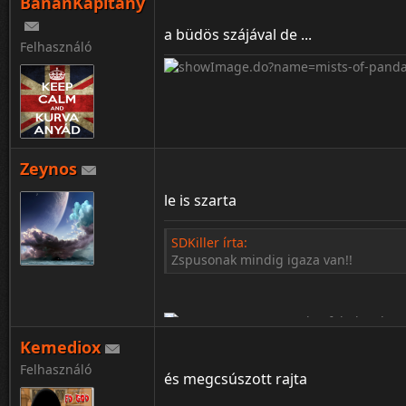
BanánKapitány
a büdös szájával de ...
Felhasználó
¦ ™ ® © ↑ ♂ ▬ ╝ ↔ ╣ ═ › ↓ ± · ← → ∟ ↨ ◄
Zeynos
le is szarta
SDKiller írta:
Zspusonak mindig igaza van!!
Kemediox
Felhasználó
és megcsúszott rajta