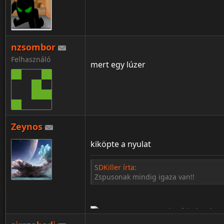
nzsombor
¦ ™ ® © ↑ ♂ ▬ ╝ ↔ ╣ ═ › ↓ ± · ← → ∟ ↨ ◄
Felhasználó
mert egy lúzer
Zeynos
kiköpte a nyulat
SDKiller írta:
Zspusonak mindig igaza van!!