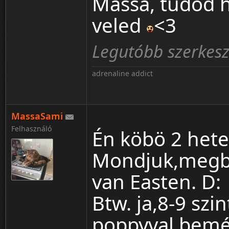
Massa, tudod 
veled
<3
Legutóbb szerkes
adrenaline addict
MassaSami
Felhasználó
Én köbö 2 hete,
Mondjuk,megb
van Easten. D:
Btw. ja,8-9 szi
poppyval,bemé