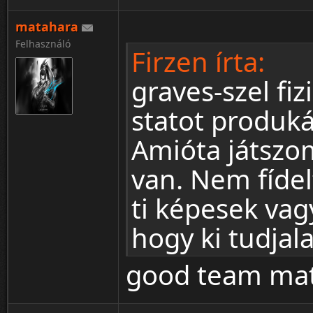
matahara
Felhasználó
Firzen írta:
graves-szel fi
statot produká
Amióta játszom
van. Nem fíde
ti képesek vag
hogy ki tudjal
good team mat