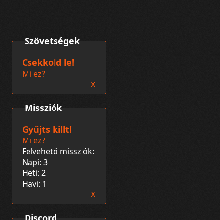
Szövetségek
Csekkold le!
Mi ez?
X
Missziók
Gyűjts killt!
Mi ez?
Felvehető missziók:
Napi: 3
Heti: 2
Havi: 1
X
Discord