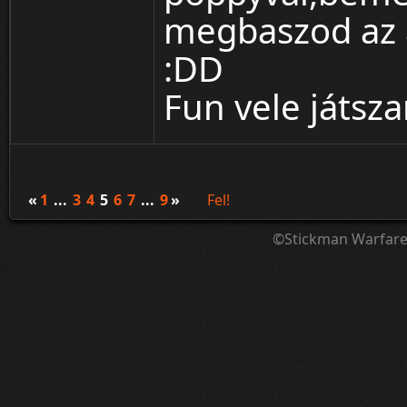
megbaszod az a
:DD
Fun vele játsza
«
1
...
3
4
5
6
7
...
9
»
Fel!
©Stickman Warfar