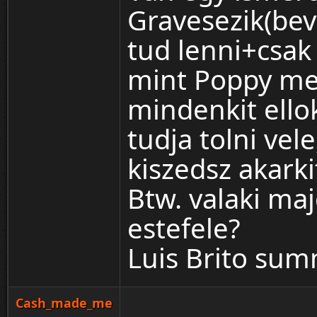
Gravesezik(bev
tud lenni+csak 
mint Poppy meg
mindenkit ello
tudja tolni vel
kiszedsz akarki
Btw. valaki ma
estefele?
Luis Brito su
Cash_made_me