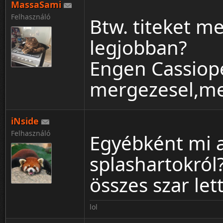
MassaSami
Felhasználó
Btw. titeket me
legjobban?
Engen Cassiope
mergezesel,meg
iNside
Felhasználó
Egyébként mi a
splashartokról
összes szar let
lol