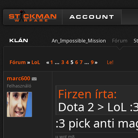
ACCOUNT
An_Impossible_Mission
Fórum
S
KLÁN
Fórum
»
LoL
«
1
...
3
4
5
6
7
...
9
»
Le!
marc600
Felhasználó
Firzen írta:
Dota 2 > LoL :
:3 pick anti m
u wot m8