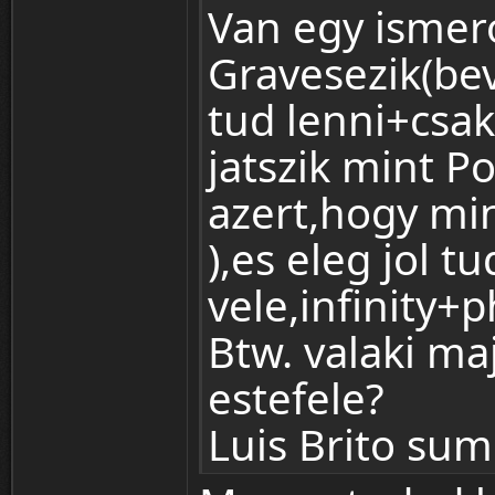
Van egy ismer
Gravesezik(be
tud lenni+csak
jatszik mint P
azert,hogy min
),es eleg jol tu
vele,infinity+
Btw. valaki ma
estefele?
Luis Brito su