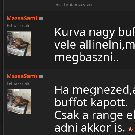
best timbersaw eu
MassaSami
Felhasználó
Kurva nagy buf
vele allinelni
megbaszni..
MassaSami
Felhasználó
Ha megnezed,az
buffot kapott.
Csak a range e
adni akkor is.