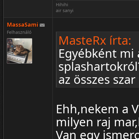
Hihihi
air sanyi
MassaSami
Felhasználó
MasteRx írta:
Egyébként mi 
splashartokró
az összes szar 
Ehh,nekem a Va
milyen raj mar
Van egy ismer