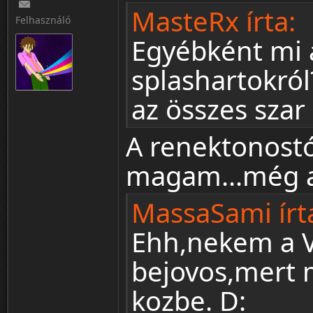
MasteRx írta:
Felhasználó
Egyébként mi 
splashartokró
az összes szar 
A renektonostó
magam...még a 
MassaSami írt
Ehh,nekem a V
bejovos,mert m
kozbe. D: