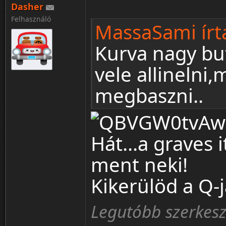
Dasher
Felhasználó
MassaSami írt
Kurva nagy buf
vele allineln
megbaszni..
Hát...a graves it
ment neki!
Kikerülöd a Q-j
Legutóbb szerkesz