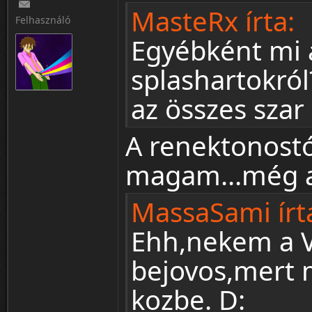
MasteRx írta:
Felhasználó
Egyébként mi 
splashartokró
az összes szar 
A renektonostó
magam...még a 
MassaSami írt
Ehh,nekem a V
bejovos,mert m
kozbe. D: