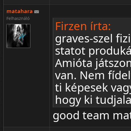
matahara
Felhasználó
Firzen írta:
graves-szel fi
statot produká
Amióta játszom
van. Nem fíde
ti képesek vag
hogy ki tudjal
good team mat