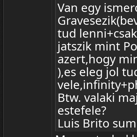
Van egy ismer
Gravesezik(be
tud lenni+csak
jatszik mint P
azert,hogy min
),es eleg jol tu
vele,infinity+
Btw. valaki ma
estefele?
Luis Brito su