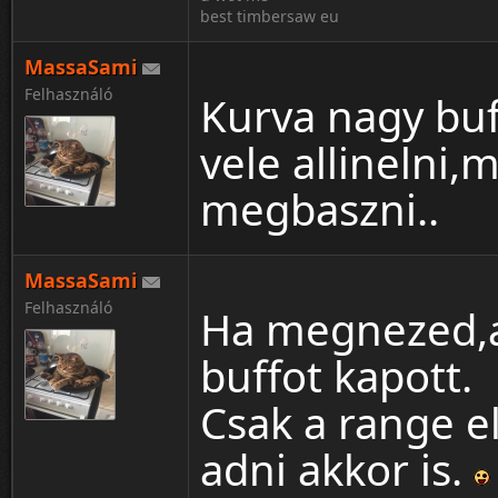
best timbersaw eu
MassaSami
Felhasználó
Kurva nagy buf
vele allinelni
megbaszni..
MassaSami
Felhasználó
Ha megnezed,az
buffot kapott.
Csak a range e
adni akkor is.