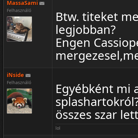
MassaSami
Felhasználó
Btw. titeket me
legjobban?
Engen Cassiope
mergezesel,meg
iNside
Felhasználó
Egyébként mi a
splashartokról
összes szar let
lol