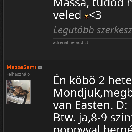
Massa, tudod 
veled
<3
Legutóbb szerkes
adrenaline addict
MassaSami
Felhasználó
Én köbö 2 hete,
Mondjuk,megb
van Easten. D:
Btw. ja,8-9 szi
poppyval,bemé