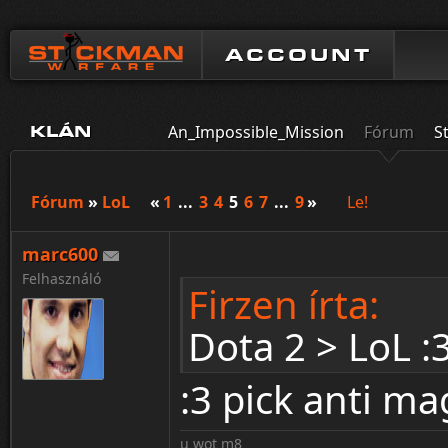
ACCOUNT
An_Impossible_Mission
Fórum
S
KLÁN
Fórum
»
LoL
«
1
...
3
4
5
6
7
...
9
»
Le!
marc600
Felhasználó
Firzen írta:
Dota 2 > LoL :
:3 pick anti m
u wot m8