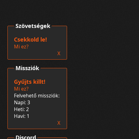
Szövetségek
Csekkold le!
Mi ez?
X
Missziók
Gyűjts killt!
Mi ez?
Felvehető missziók:
Napi: 3
Heti: 2
Havi: 1
X
Discord