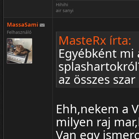
Hihihi
air sanyi
MassaSami
Felhasználó
MasteRx írta:
Egyébként mi 
splashartokró
az összes szar 
Ehh,nekem a Va
milyen raj mar
Van egy ismer