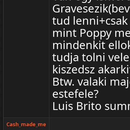
Gravesezik(bev
tud lenni+csak 
mint Poppy meg
mindenkit ello
tudja tolni vel
kiszedsz akarki
Btw. valaki ma
estefele?
Luis Brito su
Cash_made_me