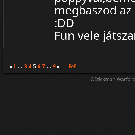
megbaszod az a
:DD
Fun vele játsza
«
1
...
3
4
5
6
7
...
9
»
Fel!
©Stickman Warfar