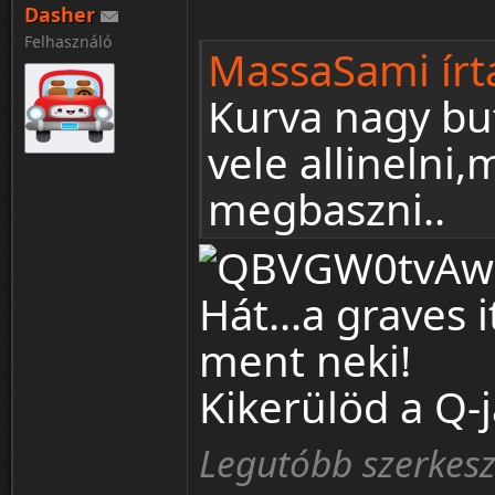
Dasher
Felhasználó
MassaSami írt
Kurva nagy buf
vele allineln
megbaszni..
Hát...a graves it
ment neki!
Kikerülöd a Q-j
Legutóbb szerkesz