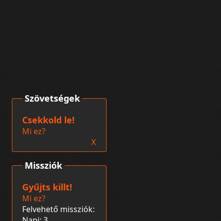
Szövetségek
Csekkold le!
Mi ez?
X
Missziók
Gyűjts killt!
Mi ez?
Felvehető missziók:
Napi: 3