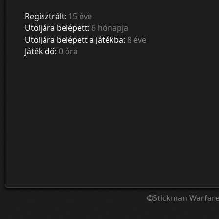
Regisztrált:
15 éve
Utoljára belépett:
6 hónapja
Utoljára belépett a játékba:
8 éve
Játékidő:
0 óra
©Stickman Warfar