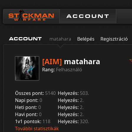
ACCOUNT
matahara
Belépés
Regisztráció
ACCOUNT
[AIM]
matahara
Rang:
Felhasználó
Összes pont:
5140
Helyezés:
503.
Napi pont:
0
Helyezés:
2.
Heti pont:
0
Helyezés:
2.
Havi pont:
0
Helyezés:
2.
1v1 pontok:
118
Helyezés:
320.
További statisztikák