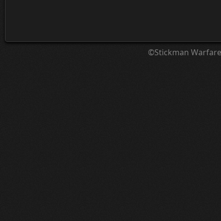
©Stickman Warfar