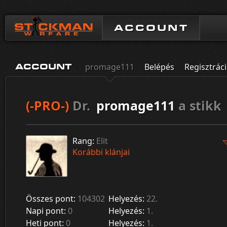
ACCOUNT
promage111
Belépés
Regisztrác
ACCOUNT
(-PRO-)
Dr.
promage111
a stikk
Rang:
Elit
Korábbi klánjai
Összes pont:
104302
Helyezés:
22.
Napi pont:
0
Helyezés:
1.
Heti pont:
0
Helyezés:
1.