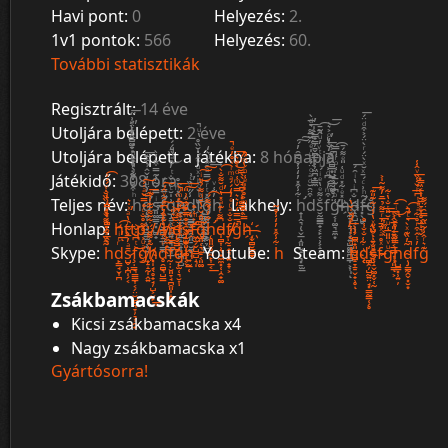
Havi pont:
0
Helyezés:
2.
1v1 pontok:
566
Helyezés:
60.
További statisztikák
Regisztrált:
14 éve
Utoljára belépett:
2 éve
Utoljára belépett a játékba:
8 hónapja
Játékidő:
308 óra
Teljes név:
h̷̨̨͉͈̺͚͙̟͕̱͎̥̖͕͈̩̮̗ͪ͒ͩ͒͂ͣ̾̑̎ͪ̈́̿̀̐̈ͦ͗̋̚̕͞d̴̨̛͍̩̣̩̟̲͇̫̤̹͉̯ͨ̓̈ͧ̓̌̂̉͋͊͞ͅs̵̷͈͚̳̠͓̺̫̟ͥ̿́͂̓̃̿͒̃̓̀͟f̛̘͇̭͔̮̲̪̗̱̲͎̳̙͂̿̆́́g̡̱͕̖̩͚͍̟͉͇͉̲͗̍̆ͨͥ̐ͭ̓̐ͣ̏̎́́̚͜ẖ̵̛̝̙̫̼̙̖̩̫̲̝̯̝̩͓̪̘̺̏͐ͫ̽̊͘ͅd̗͓͇͇̮͙̯̭͈̠̮̼̥̣̾̋ͮ̏ͨ͗̕͜fͪ̆ͦͪ̇ͯͧͮ̑́̍̆̏̊̔ͧ̚҉̷̢̳͖͈̰̱͚̻̘̤̖͓͢͝g̼͍͍̘̘̬̟̬̦̺͒̽ͭͬ̆̿ͣ̑ͯͧ͛̒͜͢h̓̃͑ͮ
Lakhely:
h̛̟̩̭͉̦̬̲̣̯͈̮̝̹͉͓̱̫̲͋̾̑̽̓̒̾̊̃̆̑̓́͠͠ͅd̵̩͇̟̳̦̱̬̪̲̘̣̦͖̪̟͇̼͒̈̑̆ͩͣͦ̈́͑ͧ̍ͤ̋̏̅͌͛ͩ̀̕͟ͅs̮̰̳̳̟͔̙͔̹͕̝̟̝̐͌ͤ̔ͤͥ́ͥͪͭͮ̓ͧ̂̃̄̚͡f̢̙͕̯̗̩̭̻̲͙̺̲̼̲̰͚̥̗̣͒ͫ̓͑͆ͩ͗ͣ̊̅̒̐̒ͦ͐͛̕͟͝͞g̵̴̛͔̩͚͉̱̼͙͑ͦ͆ͬ͂̅͐̍͑ͦͬ͑̿̚͘͡h̶̶̽ͤ͋̽ͩͧ͑̎ͤ͌́̄҉̬̼̠͓̝͉͎͓͍̺͚͚̪̳̩͕͎̩ͅd̵̝̯̺͔̹͎̐͆ͥ̔ͥ̑́͞f̶̵̛͓̖̺̥̃ͪ͗ͨ́̄ͯ̆ͯ̀̈́ͬ̀̈́͐͒ͩ̈́͞g̐
Honlap:
http://h̸̙̼̼̟̠̖̐̏̒͆ͣ̑ͮ̂̍͠d̨̥̳̺̥͍̆̄ͦ̑͘š̴̡̺̱͈͔͚͔͔̖̊̿̊̾ͦ͗̎͠͞f͐ͫ͑̊҉̵͖̫̗̬̺̲̺̣͉̩͞͠g͈̜͉̫̝͔͈͚ͫ̎̂̌̇̔̆ͩ͌̉ͧͥ͜͠͠h̨̛͈͈̬̥͖̙͎̲͔͋̓̉̃͌́͟͡d̵̩̻͎̹͉̟̼̼͓̜̣̯̟͚͆͌ͨ͊ͣ̽̔ͩ̆͌̐̀̕͢͡f̸̸̴̞̣̰̠̭͉̟͍̟̞͕̐̐ͣͬͤ̒̒́́ͣͫͥͮ̊̓ͤ̚g̷̮̲̖̖̮̘̪̞̜͓͚͇̝̜̽̅̿̒̓͛͛̿̌ͫ͑ͩ̍ͦ͛̈̚͜͞h̿̀̂̀ͫ͐̊ͣ̍ͤ͑ͪ̔ͫ̋͗̚҉̶̗̬̻̮͇͇͎
Skype:
h̦̠̦̻͙̟͓̗̻̞̯̞̲̯͉̃̑̏͋͛́͌̌̊̈́̏̏̐ͮ́́́͡ͅd̙͇̘̮͎̪ͬͨͥ̅́̕͟͡ͅs̷̺̬̹̪̩̗͔̄ͣ̓̅̀̃̄ͬ̔ͣͯ̇͛̕f̧̣̳͉͇̳͎͔̗̤̮̺̙͉̞̦͉͎̯̟ͭ͆̆̇̌͜͝g̸ͣͧ͗͐̊͌̊̐ͨ̊̿̌ͣ̇́͜͠҉̟̠̝̰̩̭͍h̸͓̩̘̖̥̟̘̦̺͕̮̙̃̽͌̌̈́͋͂͌̃͊̇͑͊͟͞ͅd̥̯̻͉̺͇ͥ̇̅͆͗̾̒̍͛́͠f̰̣̣̮͈̞̘̪̯͈̩̝͈̝̿ͨͦ̑ͨ̔͛̎͜͝g̷̙̫̜͉̮͎̣͑̍͐ͫ̒̃̈́͌̓̎̅̽ͫ́̀̚͞h͍̰̲̜͒͋̌͑ͭ̌ͪ͋͆̕̕
Youtube:
h͋̾̑̽̓̒̾̊̃
Steam:
ḩ̸̡̗̻̼̟͈̺̬̻̝̞̱̠̬̟̹̥ͩ̐̍̾̈ͦ̈̌̇̌̔͘͟ͅd̨͋͑̐̐͑̊҉̻̯̦̺̰͍̤̘͓͇̰͇̜̗̥s̢̺̤̖̣͍̬͙̳̬̯̮̝̬͚͓̬̜̰ͧ͗ͭ̇̏̋ͯ̔̾̈͋͊̎͊͞f̴̵̷ͯ̊ͣͯ̄̄̓ͬ̄͌̉̅̄̓͌͂̍͐͟͏͎̼͈͔̖g̶͕̭̲̩͈̩͍̫͍͔̲̳̤͎͈̳͕ͧͮ̎̎̅͑ͧ̇̆̎ͭ̐̔͋͢ͅͅḩ̺͇͓̹͍̦̿͌̅̍̊̆ͬ͆ͥ̄͜͡ͅḍ̴̡̳̰̭̬͓̮͙͂̓̏͊ͯ̀͛ͨ͊̀̚̚͟͡f̶͙̳͖͔̖̩̱̲̤̞͙̩̥̹̲̩͉̬̓ͭ̂͒ͬ̊͋ͣͨͭ͆ͪ̌̾̏ͮ̂̾͟g͊͛ͬ̂̾͂̏̃̿̑̈́͌
Zsákbamacskák
Kicsi zsákbamacska x4
Nagy zsákbamacska x1
Gyártósorra!