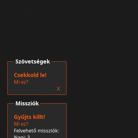
Szövetségek
Csekkold le!
Mi ez?
X
Missziók
Gyűjts killt!
Mi ez?
Felvehető missziók:
Napi: 3