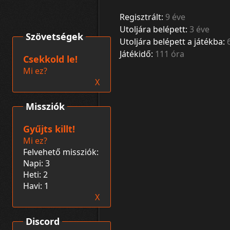
Regisztrált:
9 éve
Utoljára belépett:
3 éve
Szövetségek
Utoljára belépett a játékba:
Játékidő:
111 óra
Csekkold le!
Mi ez?
X
Missziók
Gyűjts killt!
Mi ez?
Felvehető missziók:
Napi: 3
Heti: 2
Havi: 1
X
Discord