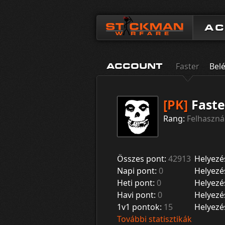
A
Faster
Bel
ACCOUNT
[PK]
Faste
Rang:
Felhaszná
Összes pont:
42913
Helyezé
Napi pont:
0
Helyezé
Heti pont:
0
Helyezé
Havi pont:
0
Helyezé
1v1 pontok:
15
Helyezé
További statisztikák