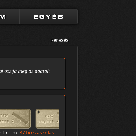
UM
EGYÉB
Keresés
al osztja meg az adatait
ánfórum:
37 hozzászólás