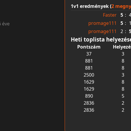
1v1 eredmények (
2 megny
Faster
5
:
promage111
5
:
6 éve
promage111
2
:
Heti toplista helyezés
Pontszám
Helyezé
37
3
881
8
881
8
2500
3
1629
8
1629
8
890
5
2836
2
2836
2