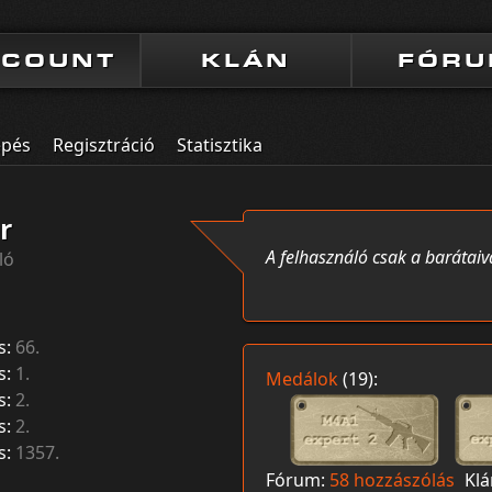
CCOUNT
KLÁN
FÓR
épés
Regisztráció
Statisztika
r
A felhasználó csak a barátaiv
ló
s:
66.
s:
1.
Medálok
(19):
s:
2.
s:
2.
s:
1357.
Fórum:
58 hozzászólás
Kl