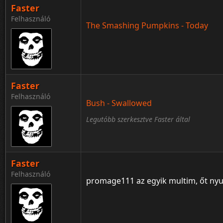
Faster
Felhasználó
The Smashing Pumpkins - Today
Faster
Felhasználó
Bush - Swallowed
Legutóbb szerkesztve Faster által
Faster
Felhasználó
promage111 az egyik multim, őt nyug