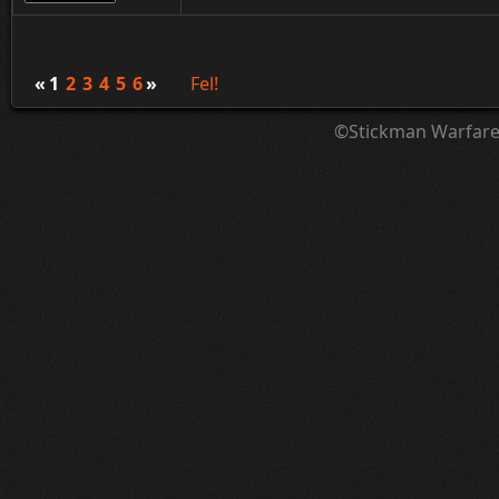
«
1
2
3
4
5
6
»
Fel!
©Stickman Warfar