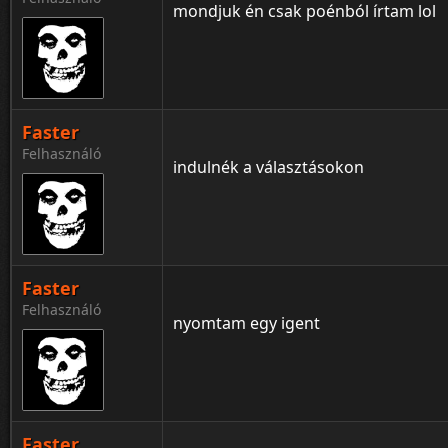
mondjuk én csak poénból írtam lol
Faster
Felhasználó
indulnék a választásokon
Faster
Felhasználó
nyomtam egy igent
Faster