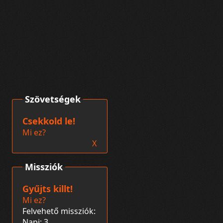
Szövetségek
Csekkold le!
Mi ez?
X
Missziók
Gyűjts killt!
Mi ez?
Felvehető missziók:
Napi: 3