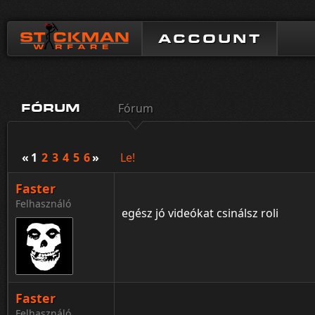
ACCOUNT
Fórum
FÓRUM
«
1
2
3
4
5
6
»
Le!
Faster
Felhasználó
egész jó videókat csinálsz roli
Faster
Felhasználó