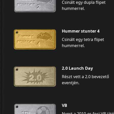
Csinált egy dupla flipet
hummerrel.
Hummer stunter 4
Csinált egy tetra flipet
hummerrel.
2.0 Launch Day
Részt vett a 2.0 bevezető
eventjén.
VB
Nyert a 2010-es foci VB ját