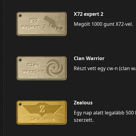
X72 expert 2
Megölt 1000 gunt X72-vel.
Clan Warrior
Részt vett egy cw-n (clan w
Zealous
Egy nap alatt legalább 500 k
szerzett.