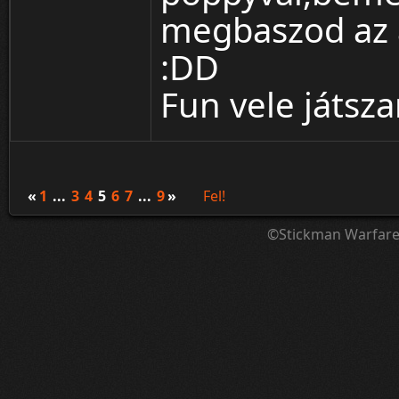
megbaszod az a
:DD
Fun vele játsza
«
1
...
3
4
5
6
7
...
9
»
Fel!
©Stickman Warfar