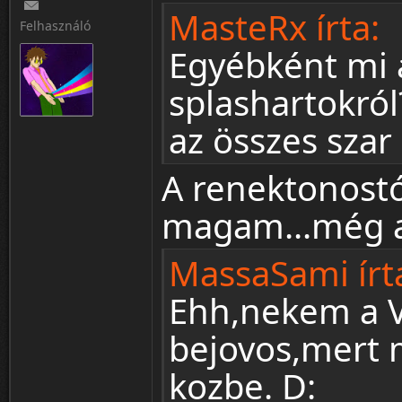
MasteRx írta:
Felhasználó
Egyébként mi 
splashartokró
az összes szar 
A renektonostó
magam...még a 
MassaSami írt
Ehh,nekem a V
bejovos,mert m
kozbe. D: