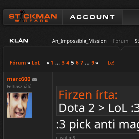
ACCOUNT
An_Impossible_Mission
Fórum
S
KLÁN
Fórum
»
LoL
«
1
...
3
4
5
6
7
...
9
»
Le!
marc600
Felhasználó
Firzen írta:
Dota 2 > LoL :
:3 pick anti m
u wot m8