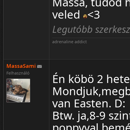
Massa, tudod 
veled
<3
Legutóbb szerkes
adrenaline addict
MassaSami
Felhasználó
Én köbö 2 hete,
Mondjuk,megb
van Easten. D:
Btw. ja,8-9 szi
poppyval,bemé