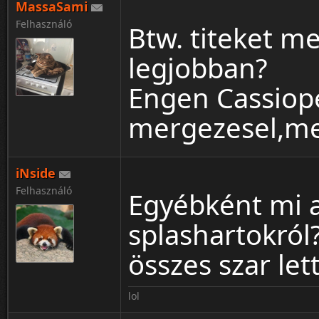
MassaSami
Felhasználó
Btw. titeket me
legjobban?
Engen Cassiope
mergezesel,meg
iNside
Felhasználó
Egyébként mi a
splashartokról
összes szar let
lol