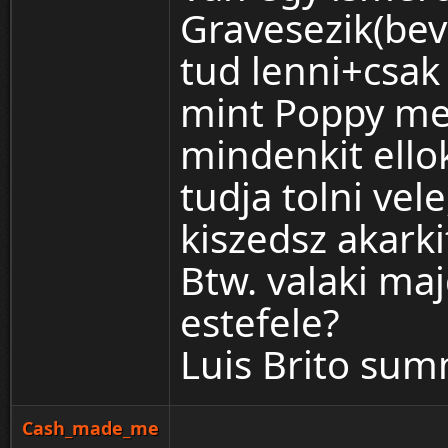
Gravesezik(bev
tud lenni+csak 
mint Poppy meg
mindenkit ello
tudja tolni vel
kiszedsz akarki
Btw. valaki ma
estefele?
Luis Brito su
Cash_made_me