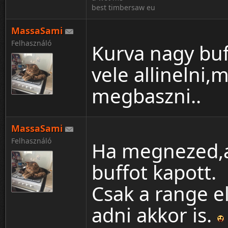
best timbersaw eu
MassaSami
Felhasználó
Kurva nagy buf
vele allinelni
megbaszni..
MassaSami
Felhasználó
Ha megnezed,az
buffot kapott.
Csak a range e
adni akkor is.