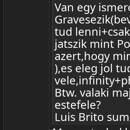
Van egy ismer
Gravesezik(be
tud lenni+csak
jatszik mint P
azert,hogy min
),es eleg jol tu
vele,infinity+
Btw. valaki ma
estefele?
Luis Brito su