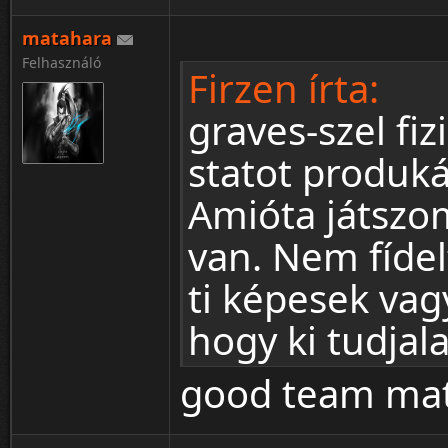
matahara
Felhasználó
Firzen írta:
graves-szel fi
statot produká
Amióta játszom
van. Nem fíde
ti képesek vag
hogy ki tudjal
good team mat