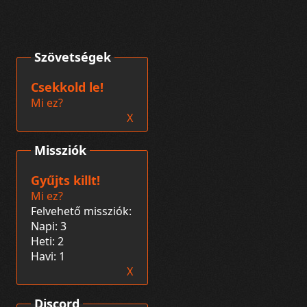
Szövetségek
Csekkold le!
Mi ez?
X
Missziók
Gyűjts killt!
Mi ez?
Felvehető missziók:
Napi: 3
Heti: 2
Havi: 1
X
Discord