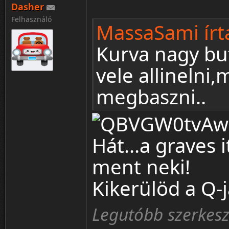
Dasher
Felhasználó
MassaSami írt
Kurva nagy buf
vele allineln
megbaszni..
Hát...a graves it
ment neki!
Kikerülöd a Q-j
Legutóbb szerkesz