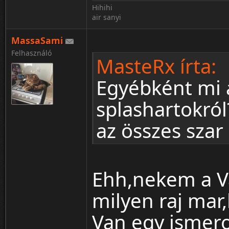
Hihihi
air sanyi
MassaSami
Felhasználó
MasteRx írta:
Egyébként mi 
splashartokró
az összes szar 
Ehh,nekem a Va
milyen raj mar
Van egy ismer