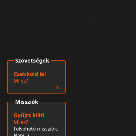
Szövetségek
Csekkold le!
Mi ez?
X
Missziók
Gyűjts killt!
Mi ez?
Felvehető missziók:
Napi: 3