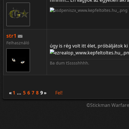
hmmm... Én vagyok az egyetlen aki á
str1
Felhasználó
úgy is rég volt itt élet, próbáljátok 
Ba dum tSsssshhhh.
«
1
...
5
6
7
8
9
»
Fel!
©Stickman Warfar