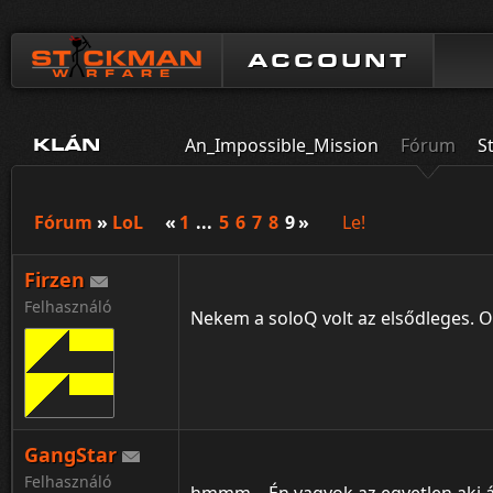
ACCOUNT
An_Impossible_Mission
Fórum
S
KLÁN
Fórum
»
LoL
«
1
...
5
6
7
8
9
»
Le!
Firzen
Felhasználó
Nekem a soloQ volt az elsődleges. 
GangStar
Felhasználó