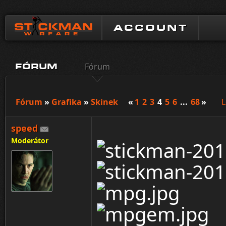
ACCOUNT
Fórum
FÓRUM
Fórum
»
Grafika
»
Skinek
«
1
2
3
4
5
6
...
68
»
L
speed
Moderátor