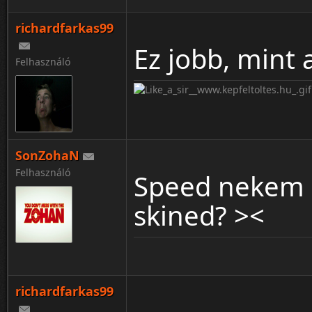
richardfarkas99
Ez jobb, mint 
Felhasználó
SonZohaN
Felhasználó
Speed nekem m
skined? ><
richardfarkas99