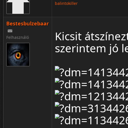
balintokiller
Bestesbulzebaar
Kicsit átszín
Felhasználó
szerintem jó l