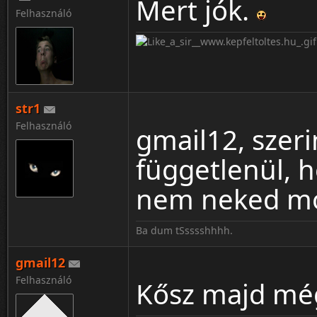
Mert jók.
Felhasználó
str1
Felhasználó
gmail12, szerin
függetlenül, 
nem neked m
Ba dum tSsssshhhh.
gmail12
Felhasználó
Kősz majd még