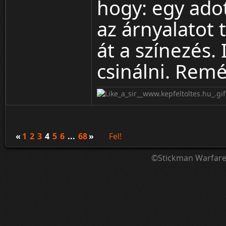
hogy: egy adott
az árnyalatot 
át a színezés.
csinálni. Rem
«
1
2
3
4
5
6
...
68
»
Fel!
©Stickman Warfar