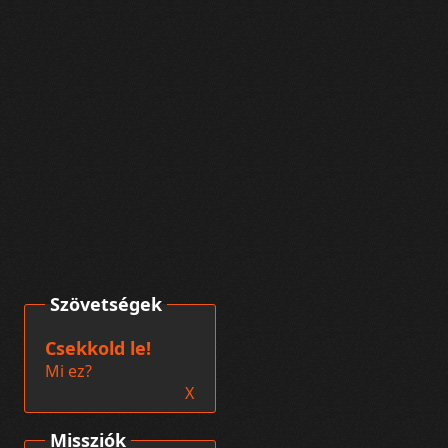
Szövetségek
Csekkold le!
Mi ez?
X
Missziók