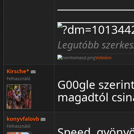
_______________
_______________
Legutóbb szerkes
Videóim
Kirsche*
Felhasználó
G00gle szerin
magadtól csiná
konyvfalovb
Felhasználó
Speed, gyönyö