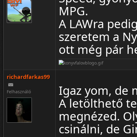
MPG.
A LAWra pedig.
szeretem a Nya
ott még pár h
richardfarkas99
Igaz yom, de 
Felhasználó
A letölthető te
megnézed. Oly
csinálni, de G