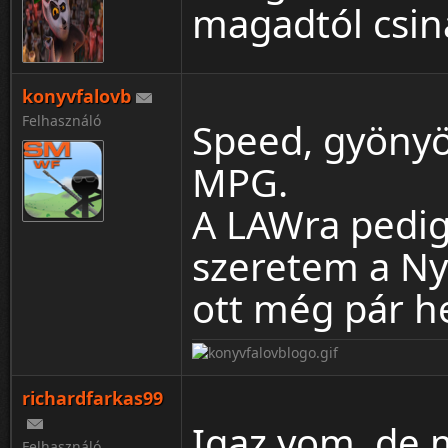
magadtól csiná
konyvfalovb
Felhasználó
Speed, gyönyö
MPG.
A LAWra pedig.
szeretem a Nya
ott még pár h
richardfarkas99
Igaz yom, de 
Felhasználó