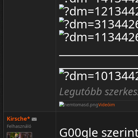
_______________
_______________
Legutóbb szerkes
Videóim
Kirsche*
Felhasználó
G00gle szerin