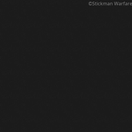
©Stickman Warfar