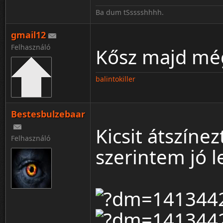
Ba dum tSsssshhhh.
gmail12
Felhasználó
Kősz majd még
balintokiller
Bestesbulzebaar
Kicsit átszín
Felhasználó
szerintem jó l