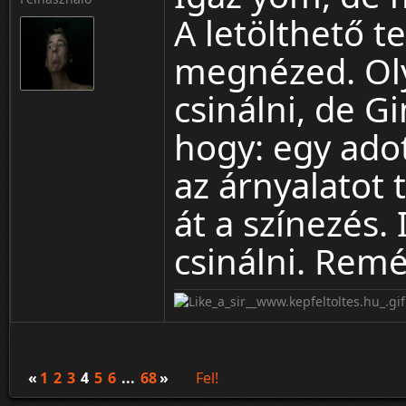
A letölthető te
megnézed. Oly
csinálni, de G
hogy: egy adott
az árnyalatot 
át a színezés.
csinálni. Rem
«
1
2
3
4
5
6
...
68
»
Fel!