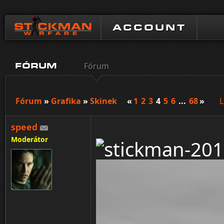
ACCOUNT
Fórum
FÓRUM
Fórum
»
Grafika
»
Skinek
«
1
2
3
4
5
6
...
68
»
L
speed
Moderátor