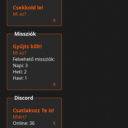
Csekkold le!
Mi ez?
X
Missziók
Gyűjts killt!
Mi ez?
Felvehető missziók:
Napi: 3
Heti: 2
Havi: 1
X
Discord
Csatlakozz Te is!
Miért?
Online: 36
X