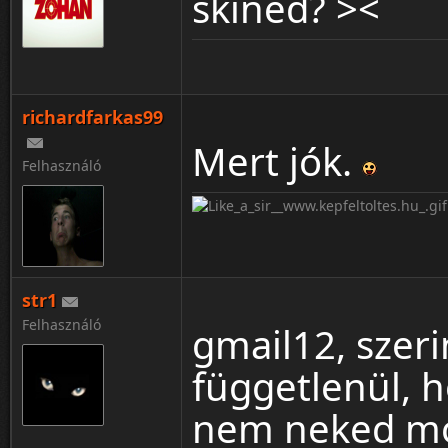
skined? ><
richardfarkas99
Mert jók.
Felhasználó
str1
Felhasználó
gmail12, szerin
függetlenül, 
nem neked m