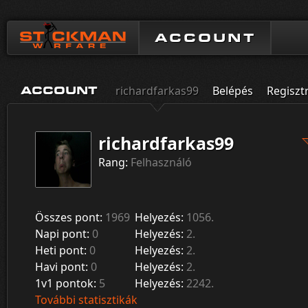
ACCOUNT
richardfarkas99
Belépés
Regiszt
ACCOUNT
richardfarkas99
Rang:
Felhasználó
Összes pont:
1969
Helyezés:
1056.
Napi pont:
0
Helyezés:
2.
Heti pont:
0
Helyezés:
2.
Havi pont:
0
Helyezés:
2.
1v1 pontok:
5
Helyezés:
2242.
További statisztikák