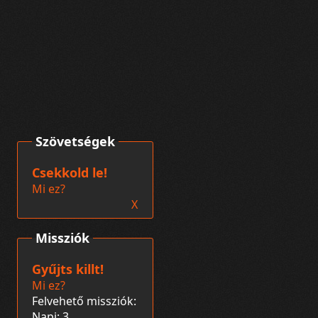
Szövetségek
Csekkold le!
Mi ez?
X
Missziók
Gyűjts killt!
Mi ez?
Felvehető missziók:
Napi: 3