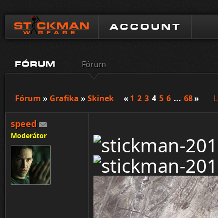
ACCOUNT
Fórum
FÓRUM
Fórum
»
Grafika
»
Skinek
«
1
2
3
4
5
6
...
68
»
L
speed
Moderátor