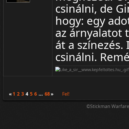
csinálni, de G
hogy: egy adott
az árnyalatot 
át a színezés.
csinálni. Rem
«
1
2
3
4
5
6
...
68
»
Fel!
©Stickman Warfar