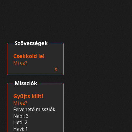
Szövetségek
Csekkold le!
Mi ez?
X
Missziók
Gyűjts killt!
Mi ez?
Felvehető missziók:
Napi: 3
Heti: 2
Havi: 1