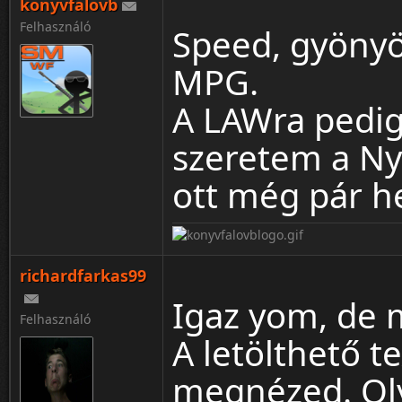
konyvfalovb
Felhasználó
Speed, gyönyö
MPG.
A LAWra pedig.
szeretem a Nya
ott még pár h
richardfarkas99
Igaz yom, de 
Felhasználó
A letölthető te
megnézed. Oly