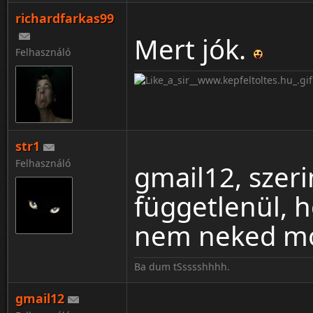
richardfarkas99
Mert jók.
Felhasználó
str1
Felhasználó
gmail12, szerin
függetlenül, 
nem neked m
Ba dum tSsssshhhh.
gmail12