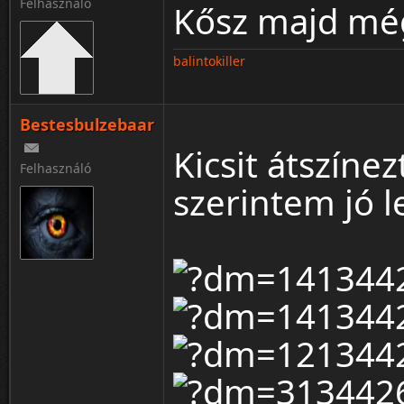
Felhasználó
Kősz majd még
balintokiller
Bestesbulzebaar
Kicsit átszín
Felhasználó
szerintem jó l