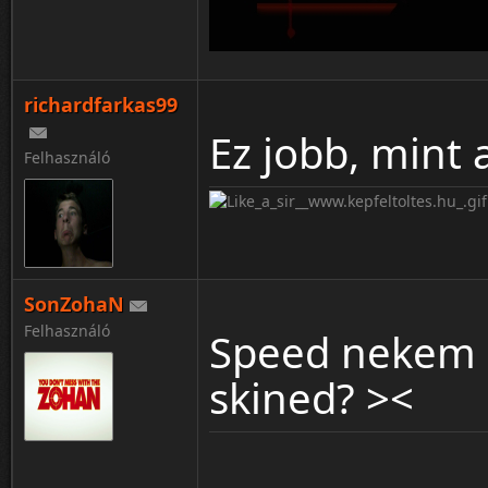
richardfarkas99
Ez jobb, mint 
Felhasználó
SonZohaN
Felhasználó
Speed nekem m
skined? ><