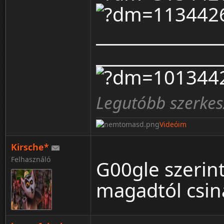
_______________
_______________
Legutóbb szerkes
Videóim
Kirsche*
Felhasználó
G00gle szerin
magadtól csiná