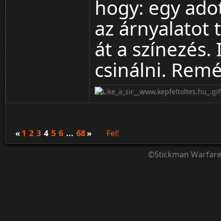
hogy: egy adott
az árnyalatot 
át a színezés.
csinálni. Rem
«
1
2
3
4
5
6
...
68
»
Fel!
©Stickman Warfar