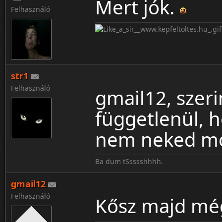
Mert jók.
Felhasználó
str1
Felhasználó
gmail12, szerin
függetlenül, 
nem neked m
Ba dum tSsssshhhh.
gmail12
Felhasználó
Kősz majd még