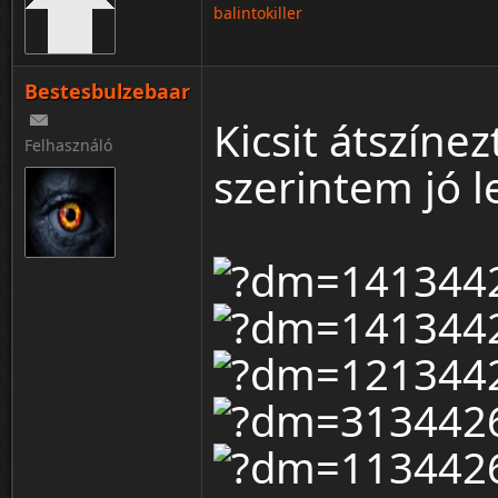
balintokiller
Bestesbulzebaar
Kicsit átszín
Felhasználó
szerintem jó l