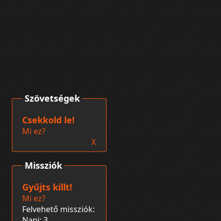
Szövetségek
Csekkold le!
Mi ez?
X
Missziók
Gyűjts killt!
Mi ez?
Felvehető missziók:
Napi: 3