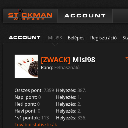
ACCOUNT
Misi98
Belépés
Regisztráció
St
ACCOUNT
[ZWACK]
Misi98
Rang:
Felhasználó
Összes pont:
7359
Helyezés:
387.
Napi pont:
0
Helyezés:
1.
Heti pont:
0
Helyezés:
2.
Havi pont:
0
Helyezés:
2.
1v1 pontok:
113
Helyezés:
336.
További statisztikák