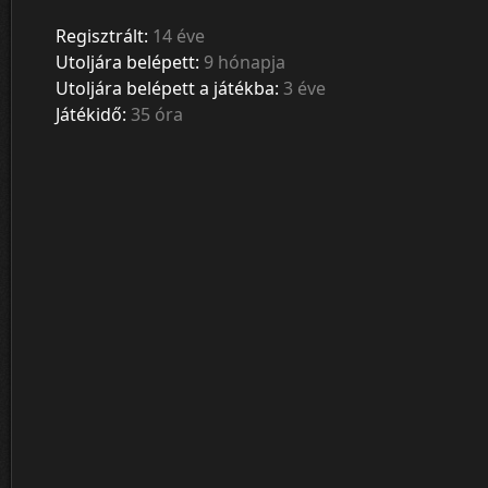
Regisztrált:
14 éve
Utoljára belépett:
9 hónapja
Utoljára belépett a játékba:
3 éve
Játékidő:
35 óra