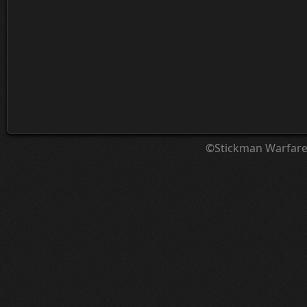
©Stickman Warfar