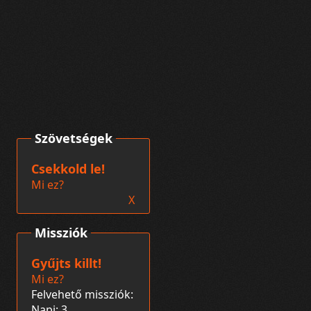
Szövetségek
Csekkold le!
Mi ez?
X
Missziók
Gyűjts killt!
Mi ez?
Felvehető missziók:
Napi: 3