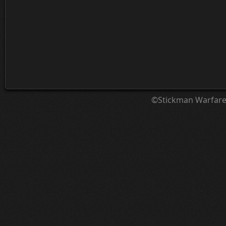
©Stickman Warfar