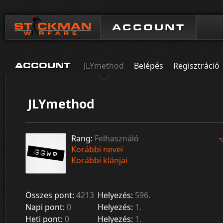
ACCOUNT
JLYmethod
Belépés
Regisztráció
ACCOUNT
JLYmethod
Rang:
Felhasználó
Korábbi nevei
Korábbi klánjai
Összes pont:
4213
Helyezés:
596.
Napi pont:
0
Helyezés:
1.
Heti pont:
0
Helyezés:
1.