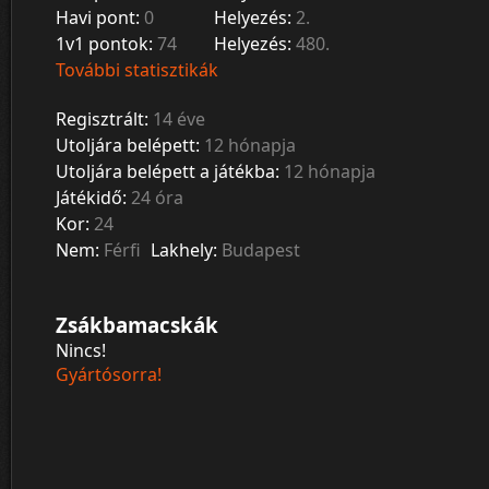
Havi pont:
0
Helyezés:
2.
1v1 pontok:
74
Helyezés:
480.
További statisztikák
Regisztrált:
14 éve
Utoljára belépett:
12 hónapja
Utoljára belépett a játékba:
12 hónapja
Játékidő:
24 óra
Kor:
24
Nem:
Férfi
Lakhely:
Budapest
Zsákbamacskák
Nincs!
Gyártósorra!