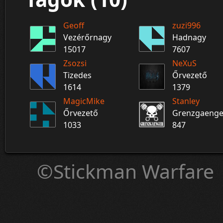
Geoff
zuzi996
Vezérőrnagy
Hadnagy
15017
7607
Zsozsi
NeXuS
Tizedes
Őrvezető
1614
1379
MagicMike
Stanley
Őrvezető
Grenzgaenge
1033
847
©Stickman Warfare