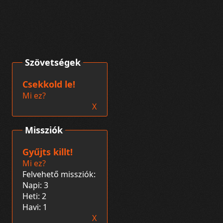
Szövetségek
Csekkold le!
Mi ez?
X
Missziók
Gyűjts killt!
Mi ez?
Felvehető missziók:
Napi: 3
Heti: 2
Havi: 1
X