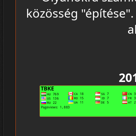
közösség "építése". 
a
20