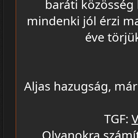
baráti közösség
mindenki jól érzi m
éve törjük
Aljas hazugság, már
TGF:
Olyanokra számít