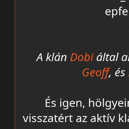
A klán
Dobi
által a
Geoff
, és
És igen, hölgye
visszatért az aktív 