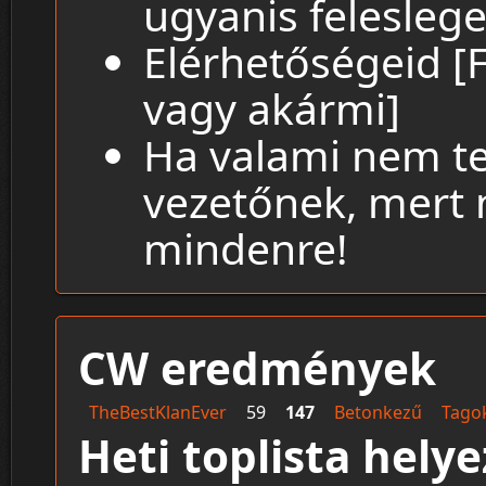
ugyanis feleslege
Elérhetőségeid [
vagy akármi]
Ha valami nem tet
vezetőnek, mert 
mindenre!
CW eredmények
TheBestKlanEver
59
147
Betonkezű
Tago
Heti toplista hely