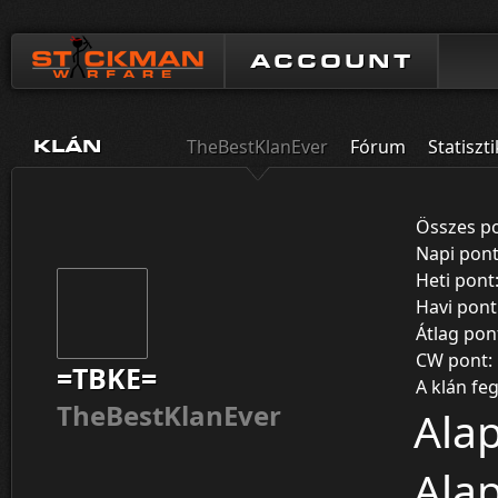
ACCOUNT
TheBestKlanEver
Fórum
Statiszt
KLÁN
Összes p
Napi pon
Heti pont
Havi pont
Átlag pon
CW pont:
=TBKE=
A klán fe
TheBestKlanEver
Alap
Alap