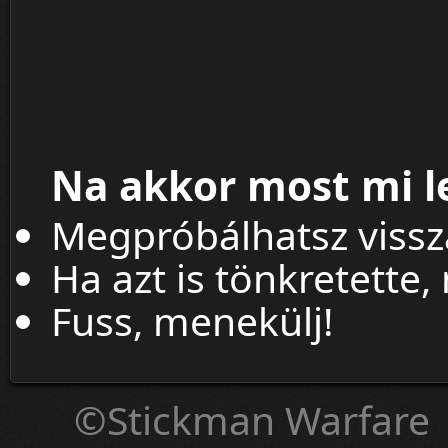
Na akkor most mi l
Megpróbálhatsz viss
Ha azt is tönkretette,
Fuss, menekülj!
©Stickman Warfare