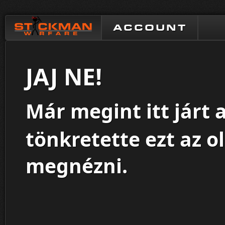
ACCOUNT
JAJ NE!
Már megint itt járt 
tönkretette ezt az o
megnézni.