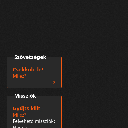
Szövetségek
Csekkold le!
Mi ez?
X
Missziók
Gyűjts killt!
Mi ez?
Felvehető missziók:
Napi: 3