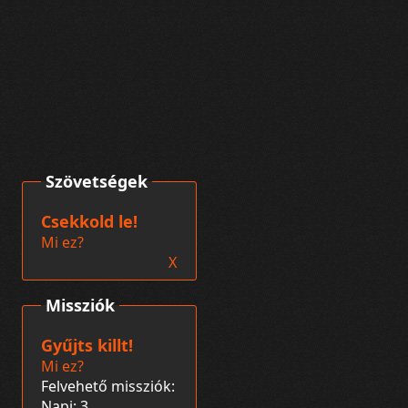
Szövetségek
Csekkold le!
Mi ez?
X
Missziók
Gyűjts killt!
Mi ez?
Felvehető missziók:
Napi: 3