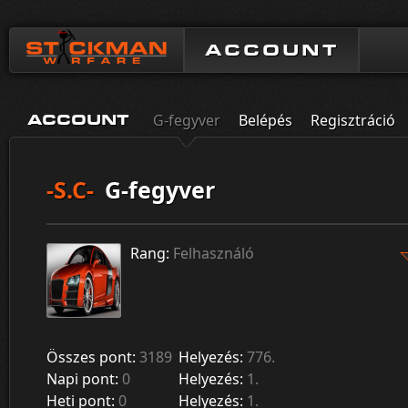
ACCOUNT
G-fegyver
Belépés
Regisztráció
ACCOUNT
-S.C-
G-fegyver
Rang:
Felhasználó
Összes pont:
3189
Helyezés:
776.
Napi pont:
0
Helyezés:
1.
Heti pont:
0
Helyezés:
1.