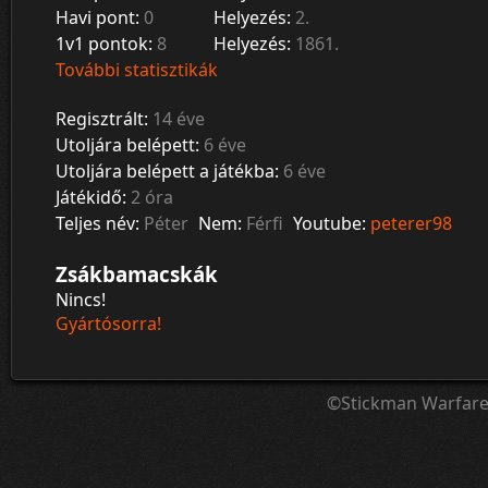
Havi pont:
0
Helyezés:
2.
1v1 pontok:
8
Helyezés:
1861.
További statisztikák
Regisztrált:
14 éve
Utoljára belépett:
6 éve
Utoljára belépett a játékba:
6 éve
Játékidő:
2 óra
Teljes név:
Péter
Nem:
Férfi
Youtube:
peterer98
Zsákbamacskák
Nincs!
Gyártósorra!
©Stickman Warfar