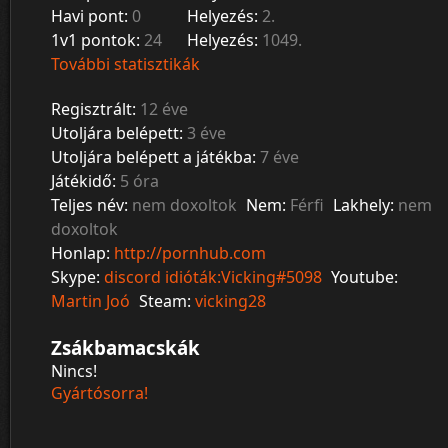
Havi pont:
0
Helyezés:
2.
1v1 pontok:
24
Helyezés:
1049.
További statisztikák
Regisztrált:
12 éve
Utoljára belépett:
3 éve
Utoljára belépett a játékba:
7 éve
Játékidő:
5 óra
Teljes név:
nem doxoltok
Nem:
Férfi
Lakhely:
nem
doxoltok
Honlap:
http://pornhub.com
Skype:
discord idióták:Vicking#5098
Youtube:
Martin Joó
Steam:
vicking28
Zsákbamacskák
Nincs!
Gyártósorra!