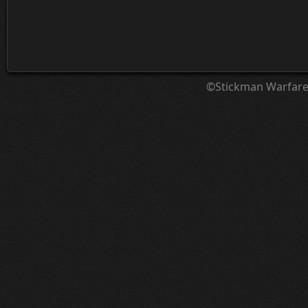
©Stickman Warfar