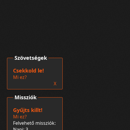
Szövetségek
Csekkold le!
Mi ez?
X
Missziók
Gyűjts killt!
Mi ez?
Felvehető missziók:
Napi: 3