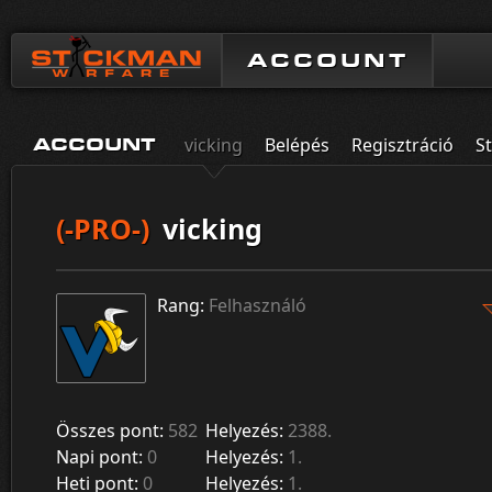
ACCOUNT
vicking
Belépés
Regisztráció
St
ACCOUNT
(-PRO-)
vicking
Rang:
Felhasználó
Összes pont:
582
Helyezés:
2388.
Napi pont:
0
Helyezés:
1.
Heti pont:
0
Helyezés:
1.