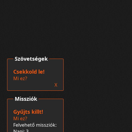
Szövetségek
Csekkold le!
Mi ez?
X
Missziók
Gyűjts killt!
Mi ez?
Felvehető missziók:
Napi: 3