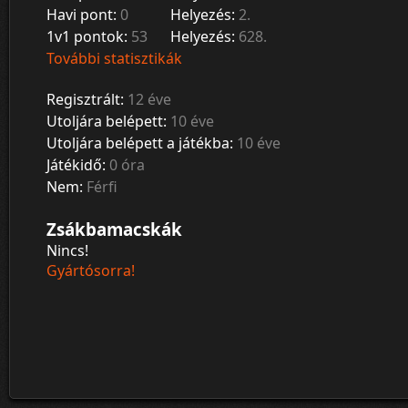
Havi pont:
0
Helyezés:
2.
1v1 pontok:
53
Helyezés:
628.
További statisztikák
Regisztrált:
12 éve
Utoljára belépett:
10 éve
Utoljára belépett a játékba:
10 éve
Játékidő:
0 óra
Nem:
Férfi
Zsákbamacskák
Nincs!
Gyártósorra!