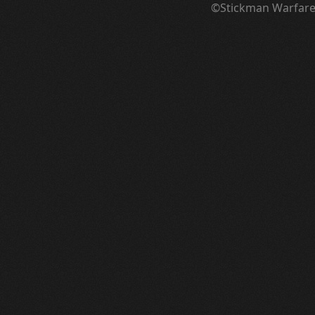
©Stickman Warfar