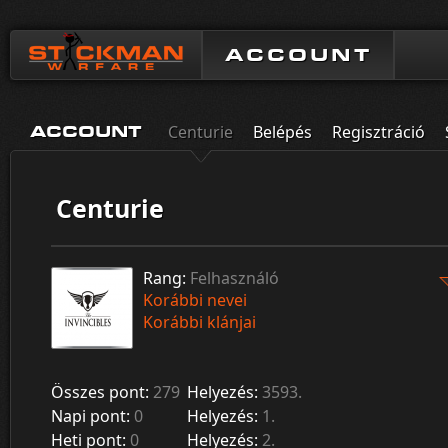
ACCOUNT
Centurie
Belépés
Regisztráció
ACCOUNT
Centurie
Rang:
Felhasználó
Korábbi nevei
Korábbi klánjai
Összes pont:
279
Helyezés:
3593.
Napi pont:
0
Helyezés:
1.
Heti pont:
0
Helyezés:
2.