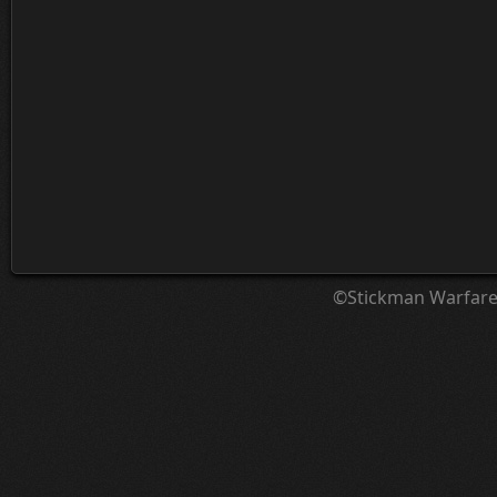
©Stickman Warfar