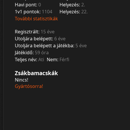
Havi pont:
0
Helyezés:
2.
1v1 pontok:
1104
Helyezés:
22.
További statisztikák
Regisztrált:
15 éve
Utoljára belépett:
6 éve
Utoljára belépett a játékba:
5 éve
Játékidő:
59 óra
Teljes név:
Ati
Nem:
Férfi
Zsákbamacskák
Nincs!
Gyártósorra!