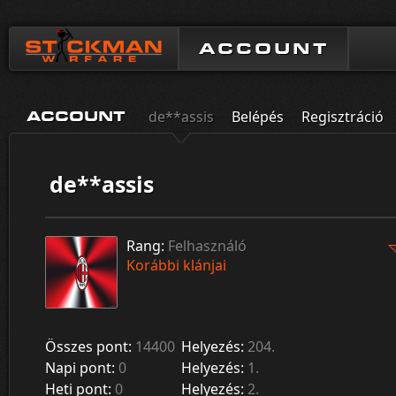
ACCOUNT
de**assis
Belépés
Regisztráció
ACCOUNT
de**assis
Rang:
Felhasználó
Korábbi klánjai
Összes pont:
14400
Helyezés:
204.
Napi pont:
0
Helyezés:
1.
Heti pont:
0
Helyezés:
2.