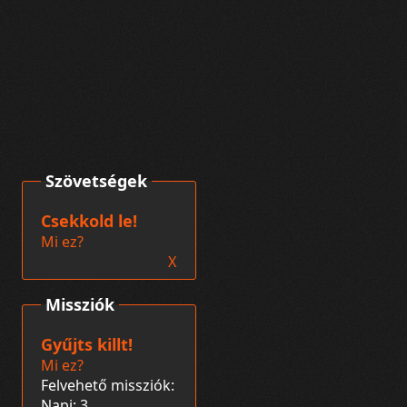
Szövetségek
Csekkold le!
Mi ez?
X
Missziók
Gyűjts killt!
Mi ez?
Felvehető missziók:
Napi: 3