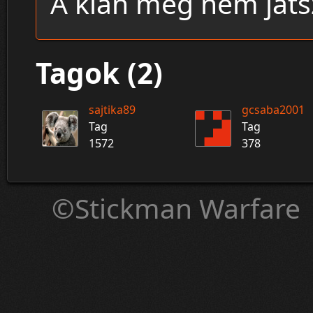
A klán még nem játsz
Tagok (2)
sajtika89
gcsaba2001
Tag
Tag
1572
378
©Stickman Warfare