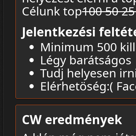
Célunk top
100 50 25
Jelentkezési feltét
Minimum 500 kill
Légy barátságos
Tudj helyesen irn
Elérhetöség:( Fa
CW eredmények