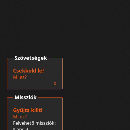
Szövetségek
Csekkold le!
Mi ez?
X
Missziók
Gyűjts killt!
Mi ez?
Felvehető missziók:
Napi: 3