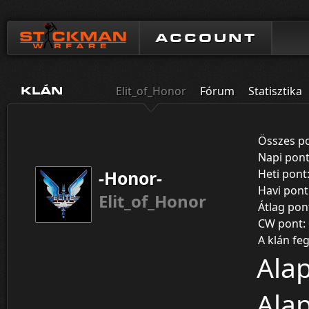
ACCOUNT
Elit_of_Honor
Fórum
Statisztika
KLÁN
Összes p
Napi pon
-Honor-
Heti pont
Havi pont
Elit_of_Honor
Átlag pon
CW pont:
A klán feg
Alap
Alap