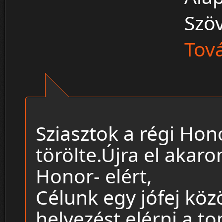
Szö
Tová
Sziasztok a régi Hon
törölte.Újra el akaro
Honor- elért,
Célunk egy jófej köz
helyezést elérni a top