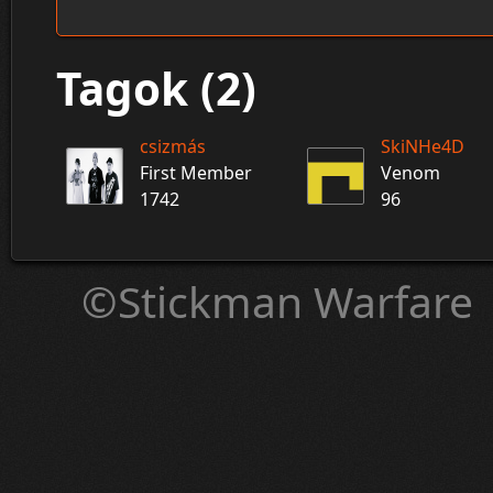
Tagok (2)
csizmás
SkiNHe4D
First Member
Venom
1742
96
©Stickman Warfare