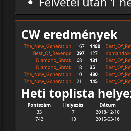
Felvétel után 1 h
CW eredmények
The_New_Generation
167
1480
Best_Of_R
Best_Of_Revenge
297
127
Komandok-
Diamond_Shrak
68
131
Best_Of_R
Diamond_Shrak
18
35
Best_Of_R
The_New_Generation
10
480
Best_Of_R
The_New_Generation
21
145
Best_Of_R
Heti toplista hely
Pontszám
Helyezés
Dátum
33
7
2018-12-10
742
10
2015-03-16