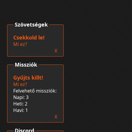
Szövetségek
Csekkold le!
Mi ez?
X
Missziók
Gyűjts killt!
Mi ez?
Felvehető missziók:
Napi: 3
Heti: 2
Havi: 1
X
Discord