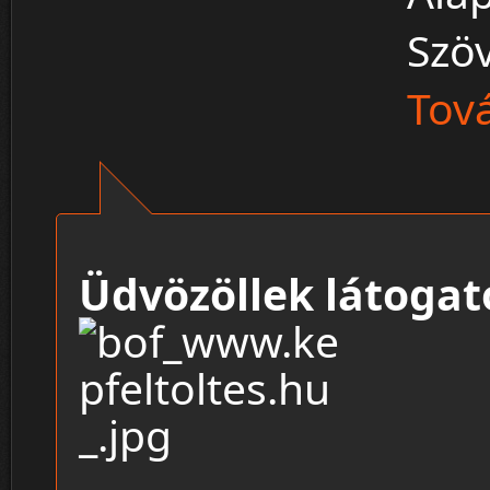
Szö
Tová
Üdvözöllek látogat