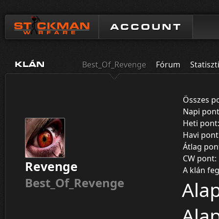
ACCOUNT
Best_Of_Revenge
Fórum
Statiszt
KLÁN
Összes p
Napi pon
Heti pont
Havi pont
Átlag pon
CW pont:
Revenge
A klán feg
Best_Of_Revenge
Alap
Alap