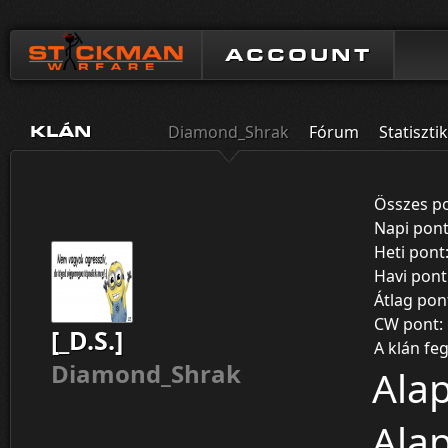
ACCOUNT
Diamond_Shrak
Fórum
Statiszti
KLÁN
Összes p
Napi pon
Heti pont
Havi pont
Átlag pon
CW pont:
[_D.S.]
A klán feg
Diamond_Shrak
Alap
Alap