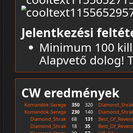
Jelentkezési feltét
Minimum 100 kill 
Alapvető dolog! Tu
CW eredmények
Komandok-Serege
350
320
Diamond_Shra
Komandok-Serege
230
140
Diamond_Shra
Diamond_Shrak
68
131
Best_Of_Reven
Diamond_Shrak
18
35
Best_Of_Reven