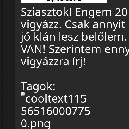
Sziasztok! Engem 20
vigyázz. Csak annyi
jó klán lesz belőlem
VAN! Szerintem enny
vigyázzra írj!
Tagok: