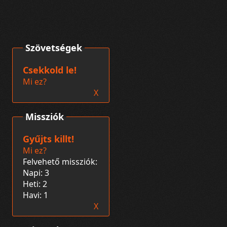
Szövetségek
Csekkold le!
Mi ez?
X
Missziók
Gyűjts killt!
Mi ez?
Felvehető missziók:
Napi: 3
Heti: 2
Havi: 1
X