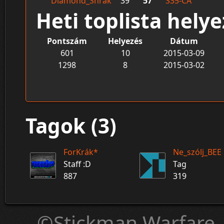
Diamond_Shrak
39
57
S35-CA
Heti toplista hely
Pontszám
Helyezés
Dátum
601
10
2015-03-09
1298
8
2015-03-02
Tagok (3)
ForKrák*
Ne_szólj_BEE
Staff :D
Tag
887
319
©Stickman Warfare