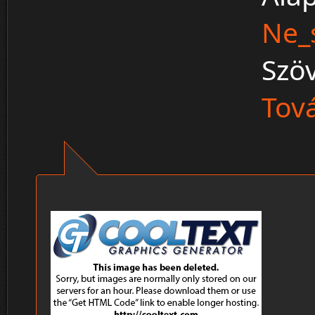
Ne_
Szö
Tová