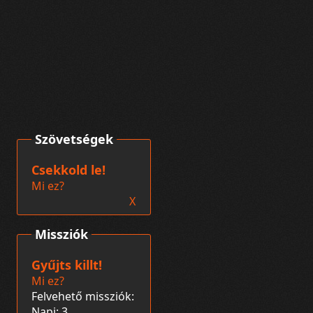
Szövetségek
Csekkold le!
Mi ez?
X
Missziók
Gyűjts killt!
Mi ez?
Felvehető missziók:
Napi: 3