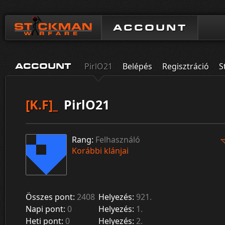
ACCOUNT
PirlO21
Belépés
Regisztráció
S
ACCOUNT
[K.F]_
PirlO21
Rang:
Felhasználó
Korábbi klánjai
Összes pont:
2408
Helyezés:
921.
Napi pont:
0
Helyezés:
1.
Heti pont:
0
Helyezés:
2.