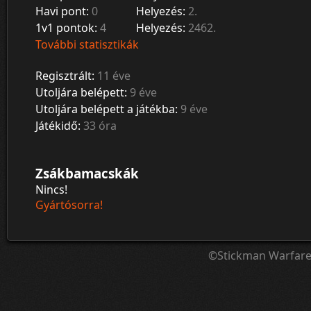
Havi pont:
0
Helyezés:
2.
1v1 pontok:
4
Helyezés:
2462.
További statisztikák
Regisztrált:
11 éve
Utoljára belépett:
9 éve
Utoljára belépett a játékba:
9 éve
Játékidő:
33 óra
Zsákbamacskák
Nincs!
Gyártósorra!
©Stickman Warfar