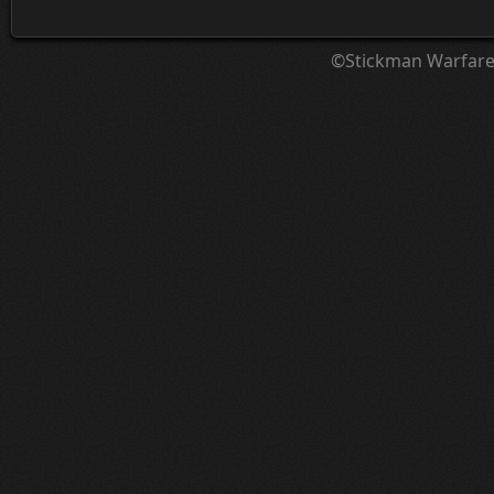
©Stickman Warfar