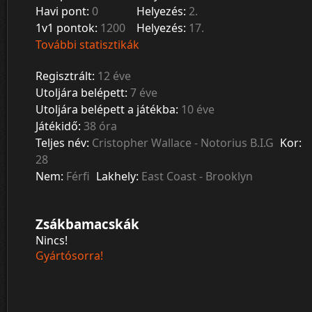
Havi pont:
0
Helyezés:
2.
1v1 pontok:
1200
Helyezés:
17.
További statisztikák
Regisztrált:
12 éve
Utoljára belépett:
7 éve
Utoljára belépett a játékba:
10 éve
Játékidő:
38 óra
Teljes név:
Cristopher Wallace - Notorius B.I.G
Kor:
28
Nem:
Férfi
Lakhely:
East Coast - Brooklyn
Zsákbamacskák
Nincs!
Gyártósorra!