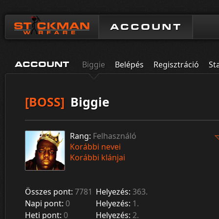
ACCOUNT
Biggie
Belépés
Regisztráció
St
ACCOUNT
[BOSS]
Biggie
Rang:
Felhasználó
Korábbi nevei
Korábbi klánjai
Összes pont:
7781
Helyezés:
363.
Napi pont:
0
Helyezés:
1.
Heti pont:
0
Helyezés:
2.