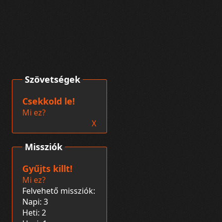
Szövetségek
Csekkold le!
Mi ez?
X
Missziók
Gyűjts killt!
Mi ez?
Felvehető missziók:
Napi: 3
Heti: 2